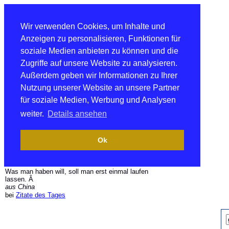
Wir verwenden Cookies, um Inhalte und
Anzeigen zu personalisieren, Funktionen für
soziale Medien anbieten zu können und die
Zugriffe auf unsere Website zu analysieren.
Außerdem geben wir Informationen zu Ihrer
Nutzung unserer Website an unsere Partner
für soziale Medien, Werbung und Analysen
weiter.
Details ansehen
Ok
Was man haben will, soll man erst einmal laufen
lassen. Â
aus China
bei
Zitate des Tages