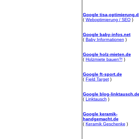
Google tisa-optimierung.d
(
Weboptimierung / SEO
)
Google baby-infos.net
(
Baby Informationen
)
Google holz-mieten.de
(
Holzmiete bauen?!
)
Google ft-sport.de
(
Field Target
)
Google blog-linktausch.d
(
Linktausch
)
Google keramik-
handgemacht.de
(
Keramik Geschenke
)