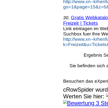
http://www.xn--krhen
go=1&page=15&z=5&k
Gratis Webkatalog
30.
Freizeit | Tickets
Link eintragen im Web
Suchbox fuer Ihre We
http://www.xn--krhen
k=Freizeit&u=Tickets
Ergebnis Se
Sie befinden sich 
Besuchen das eXperi
cRowSpider
wur
Werten Sie hier: