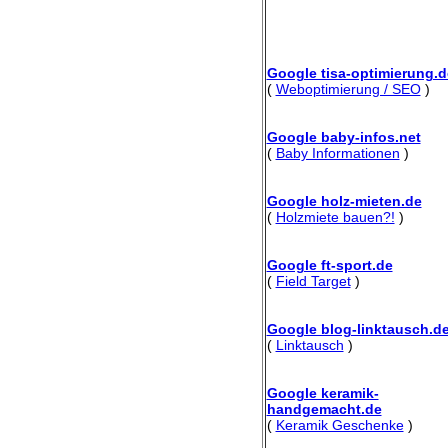
Google tisa-optimierung.d
(
Weboptimierung / SEO
)
Google baby-infos.net
(
Baby Informationen
)
Google holz-mieten.de
(
Holzmiete bauen?!
)
Google ft-sport.de
(
Field Target
)
Google blog-linktausch.d
(
Linktausch
)
Google keramik-
handgemacht.de
(
Keramik Geschenke
)