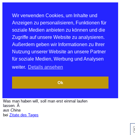
Wir verwenden Cookies, um Inhalte und
Anzeigen zu personalisieren, Funktionen für
soziale Medien anbieten zu können und die
Zugriffe auf unsere Website zu analysieren.
Außerdem geben wir Informationen zu Ihrer
Nutzung unserer Website an unsere Partner
für soziale Medien, Werbung und Analysen
weiter.
Details ansehen
Ok
Was man haben will, soll man erst einmal laufen
lassen. Â
aus China
bei
Zitate des Tages