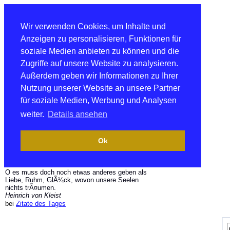
Wir verwenden Cookies, um Inhalte und
Anzeigen zu personalisieren, Funktionen für
soziale Medien anbieten zu können und die
Zugriffe auf unsere Website zu analysieren.
Außerdem geben wir Informationen zu Ihrer
Nutzung unserer Website an unsere Partner
für soziale Medien, Werbung und Analysen
weiter.
Details ansehen
Ok
O es muss doch noch etwas anderes geben als
Liebe, Ruhm, GlÃ¼ck, wovon unsere Seelen
nichts trÃ¤umen.
Heinrich von Kleist
bei
Zitate des Tages