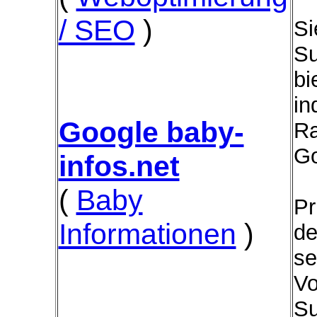
/ SEO
)
Si
Su
bi
in
Google baby-
Ra
Go
infos.net
(
Baby
Pr
Informationen
)
de
se
Vo
Su