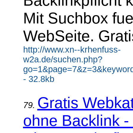
Backlinkpflicht 
Mit Suchbox fue
WebSeite. Grati
http://www.xn--krhenfuss-
w2a.de/suchen.php?
go=1&page=7&z=3&keyword
- 32.8kb
Gratis Webka
79.
ohne Backlink -