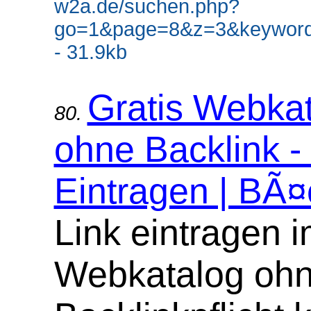
w2a.de/suchen.php?
go=1&page=8&z=3&keyword
- 31.9kb
Gratis Webka
80.
ohne Backlink -
Eintragen | BÃ¤
Link eintragen 
Webkatalog oh