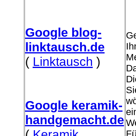
Google blog-
Ge
linktausch.de
Ih
Me
(
Linktausch
)
Da
Di
Si
wö
Google keramik-
ei
handgemacht.de
We
(
Keramik
Fü