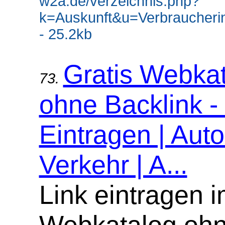
w2a.de/verzeichnis.php?
k=Auskunft&u=Verbraucheri
- 25.2kb
Gratis Webka
73.
ohne Backlink -
Eintragen | Aut
Verkehr | A...
Link eintragen 