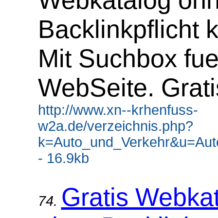
Webkatalog oh
Backlinkpflicht 
Mit Suchbox fue
WebSeite. Grati
http://www.xn--krhenfuss-
w2a.de/verzeichnis.php?
k=Auto_und_Verkehr&u=Aut
- 16.9kb
Gratis Webka
74.