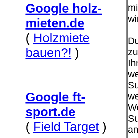
Google holz-
mi
wi
mieten.de
(
Holzmiete
Du
bauen?!
)
zu
Ih
we
Su
Google ft-
we
We
sport.de
Su
(
Field Target
)
an