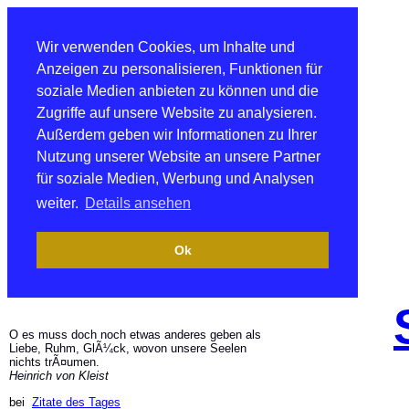
Wir verwenden Cookies, um Inhalte und
Anzeigen zu personalisieren, Funktionen für
soziale Medien anbieten zu können und die
Zugriffe auf unsere Website zu analysieren.
Außerdem geben wir Informationen zu Ihrer
Nutzung unserer Website an unsere Partner
für soziale Medien, Werbung und Analysen
weiter.
Details ansehen
Ok
O es muss doch noch etwas anderes geben als
Liebe, Ruhm, GlÃ¼ck, wovon unsere Seelen
nichts trÃ¤umen.
Heinrich von Kleist
bei
Zitate des Tages