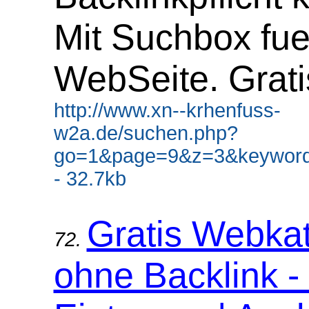
Mit Suchbox fue
WebSeite. Grati
http://www.xn--krhenfuss-
w2a.de/suchen.php?
go=1&page=9&z=3&keyword
- 32.7kb
Gratis Webka
72.
ohne Backlink -