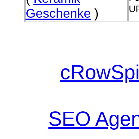
UR
Geschenke
)
cRowSpi
SEO Agen