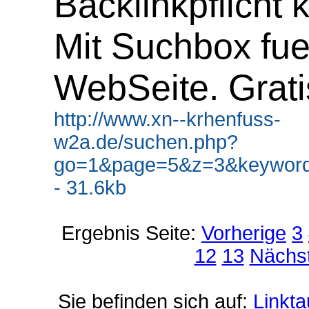
Backlinkpflicht 
Mit Suchbox fue
WebSeite. Grati
http://www.xn--krhenfuss-
w2a.de/suchen.php?
go=1&page=5&z=3&keywor
- 31.6kb
Ergebnis Seite:
Vorherige
3
12
13
Nächs
Sie befinden sich auf:
Linkt