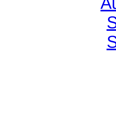
A
S
S