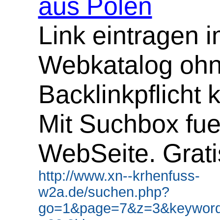
aus Polen
Link eintragen 
Webkatalog oh
Backlinkpflicht 
Mit Suchbox fue
WebSeite. Grati
http://www.xn--krhenfuss-
w2a.de/suchen.php?
go=1&page=7&z=3&keyword