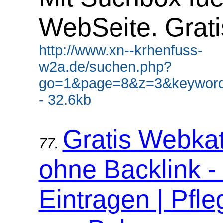
WebSeite. Grati
http://www.xn--krhenfuss-
w2a.de/suchen.php?
go=1&page=8&z=3&keyword
- 32.6kb
Gratis Webka
77.
ohne Backlink -
Eintragen | Pfle