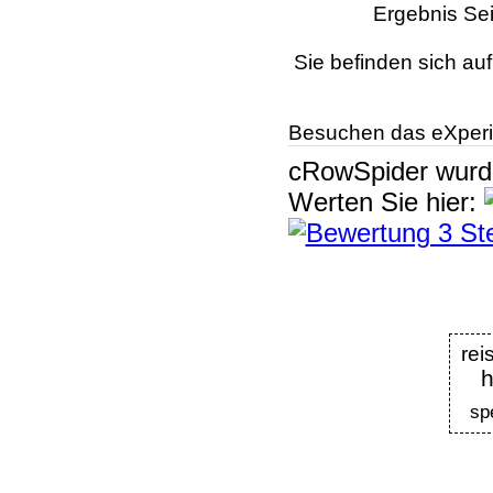
Ergebnis Sei
Sie befinden sich au
Besuchen das eXperi
cRowSpider
wur
Werten Sie hier:
rei
h
sp