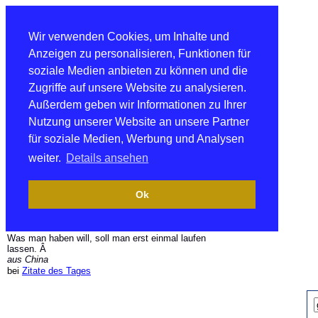
Wir verwenden Cookies, um Inhalte und
Anzeigen zu personalisieren, Funktionen für
soziale Medien anbieten zu können und die
Zugriffe auf unsere Website zu analysieren.
Außerdem geben wir Informationen zu Ihrer
Nutzung unserer Website an unsere Partner
für soziale Medien, Werbung und Analysen
weiter.
Details ansehen
Ok
Was man haben will, soll man erst einmal laufen
lassen. Â
aus China
bei
Zitate des Tages