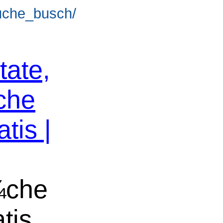
suche_busch/
tate,
che
tis |
¼che
tis