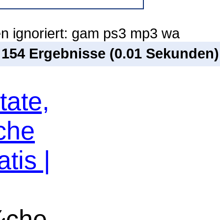
n ignoriert: gam ps3 mp3 wa
n 154 Ergebnisse (0.01 Sekunden)
tate,
che
tis |
¼che