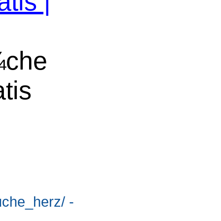
tis |
¼che
tis
suche_herz/ -