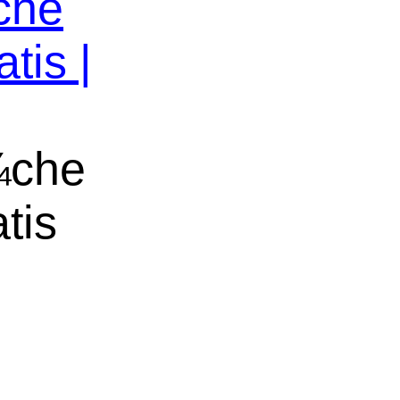
che
tis |
¼che
tis