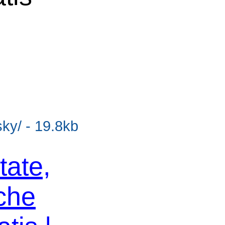
sky/ - 19.8kb
tate,
che