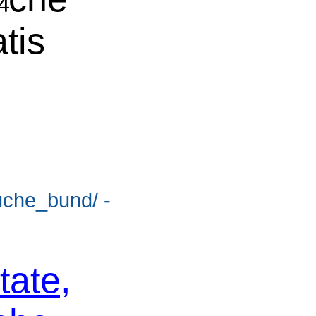
tis
suche_bund/ -
tate,