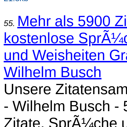
Mehr als 5900 Zi
55.
kostenlose SprÃ¼
und Weisheiten Gra
Wilhelm Busch
Unsere Zitatensa
- Wilhelm Busch -
Zitate, SprÃ¼che 