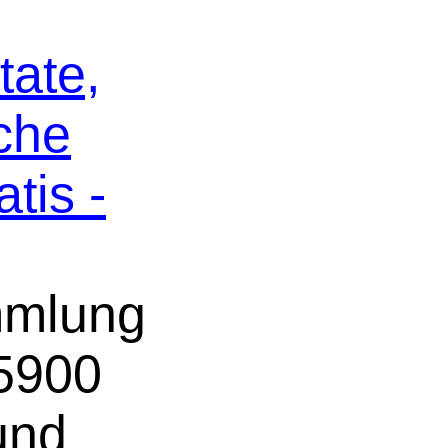
tate,
che
tis -
mmlung
 5900
und