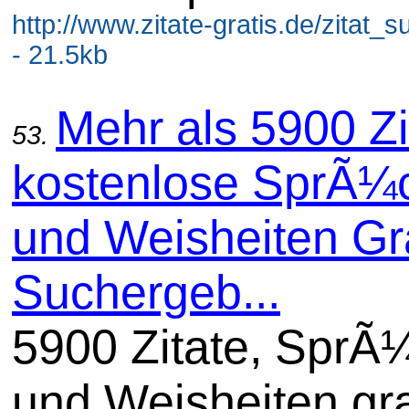
http://www.zitate-gratis.de/zitat_
- 21.5kb
Mehr als 5900 Zi
53.
kostenlose SprÃ¼
und Weisheiten Gra
Suchergeb...
5900 Zitate, SprÃ
und Weisheiten gra