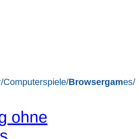
/Computerspiele/
Browsergam
es/
og ohne
os