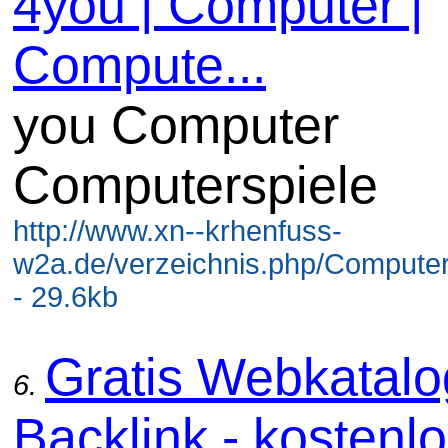
4you | Computer |
Compute...
you Computer
Computerspiele
http://www.xn--krhenfuss-
w2a.de/verzeichnis.php/Computer
- 29.6kb
Gratis Webkatal
6.
Backlink - kostenl