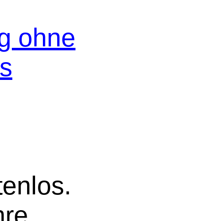
og ohne
os
tenlos.
hre