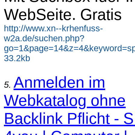
WebSeite. Gratis
http://www.xn--krhenfuss-
w2a.de/suchen.php?
go=1&page=14&z=4&keyword=spi
33.2kb
Anmelden im
5.
Webkatalog ohne
Backlink Pflicht -