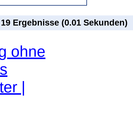
n 19 Ergebnisse (0.01 Sekunden)
og ohne
os
er |