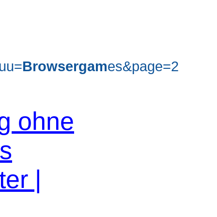
uu=
Browsergam
es&page=2
og ohne
os
er |