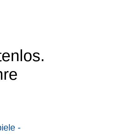
tenlos.
hre
ele -