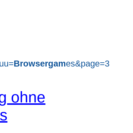
uu=
Browsergam
es&page=3
og ohne
os