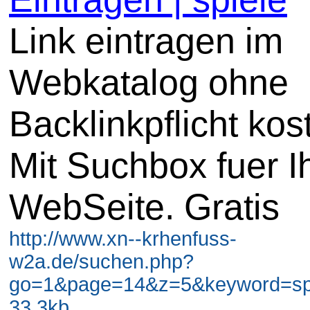
Link eintragen im
Webkatalog ohne
Backlinkpflicht kos
Mit Suchbox fuer I
WebSeite. Gratis
http://www.xn--krhenfuss-
w2a.de/suchen.php?
go=1&page=14&z=5&keyword=spi
33.3kb