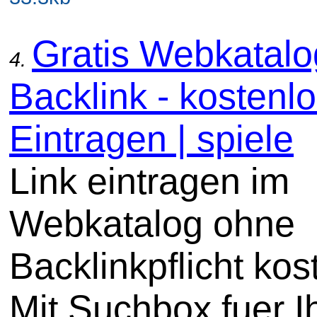
Gratis Webkatal
4.
Backlink - kostenl
Eintragen | spiele
Link eintragen im
Webkatalog ohne
Backlinkpflicht kos
Mit Suchbox fuer I