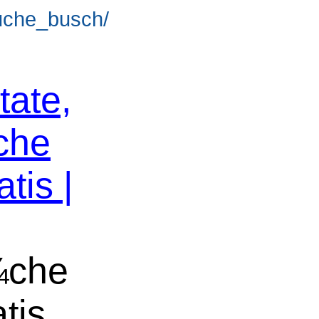
suche_busch/
tate,
che
tis |
¼che
tis