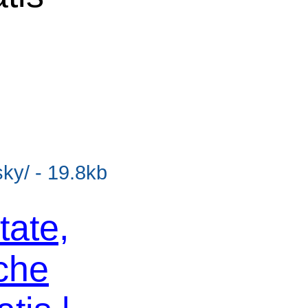
sky/ - 19.8kb
tate,
che