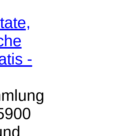
tate,
che
tis -
mmlung
 5900
und