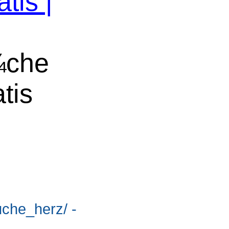
tis |
¼che
tis
suche_herz/ -