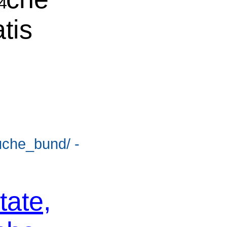
tis
suche_bund/ -
tate,