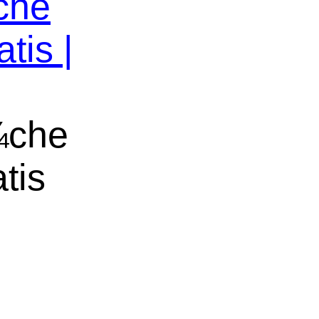
che
tis |
¼che
tis