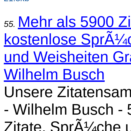
Mehr als 5900 Zi
55.
kostenlose SprÃ¼
und Weisheiten Gra
Wilhelm Busch
Unsere Zitatensa
- Wilhelm Busch -
Zitate, SprÃ¼che 