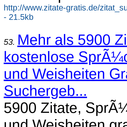
http://www.zitate-gratis.de/zitat_
- 21.5kb
Mehr als 5900 Zi
53.
kostenlose SprÃ¼
und Weisheiten Gra
Suchergeb...
5900 Zitate, SprÃ
und Weisheiten gra