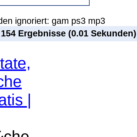
den ignoriert: gam ps3 mp3
n 154 Ergebnisse (0.01 Sekunden)
tate,
che
tis |
¼che