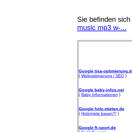
Sie befinden sich
music mp3 w-...
Google tisa-optimierung.d
(
Weboptimierung / SEO
)
Google baby-infos.net
(
Baby Informationen
)
Google holz-mieten.de
(
Holzmiete bauen?!
)
Google ft-sport.de