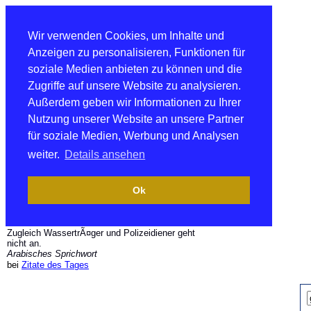
Wir verwenden Cookies, um Inhalte und
Anzeigen zu personalisieren, Funktionen für
soziale Medien anbieten zu können und die
Zugriffe auf unsere Website zu analysieren.
Außerdem geben wir Informationen zu Ihrer
Nutzung unserer Website an unsere Partner
für soziale Medien, Werbung und Analysen
weiter.
Details ansehen
Ok
Zugleich WassertrÃ¤ger und Polizeidiener geht
nicht an.
Arabisches Sprichwort
bei
Zitate des Tages