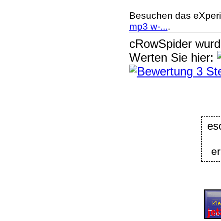
Besuchen das eXperi
mp3 w-...
.
cRowSpider
wur
Werten Sie hier:
e
er