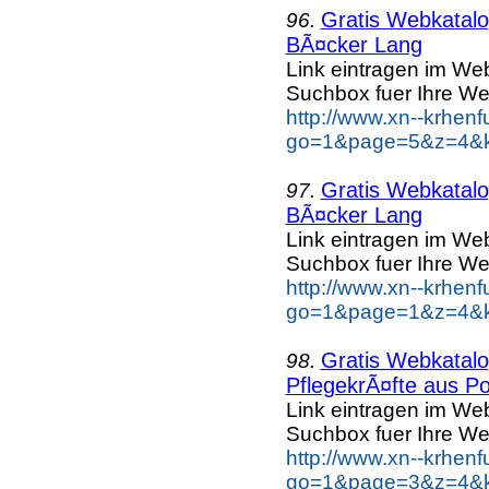
Gratis Webkatalog
96.
BÃ¤cker Lang
Link eintragen im Web
Suchbox fuer Ihre We
http://www.xn--krhen
go=1&page=5&z=4&k
Gratis Webkatalog
97.
BÃ¤cker Lang
Link eintragen im Web
Suchbox fuer Ihre We
http://www.xn--krhen
go=1&page=1&z=4&k
Gratis Webkatalog
98.
PflegekrÃ¤fte aus Po
Link eintragen im Web
Suchbox fuer Ihre We
http://www.xn--krhen
go=1&page=3&z=4&ke