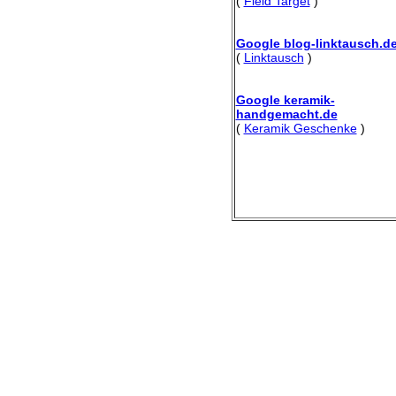
(
Field Target
)
Google blog-linktausch.d
(
Linktausch
)
Google keramik-
handgemacht.de
(
Keramik Geschenke
)