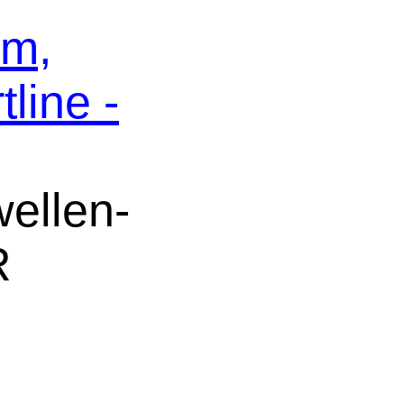
em,
line -
ellen-
R