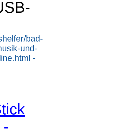
USB-
shelfer/bad-
usik-und-
ine.html -
tick
 -