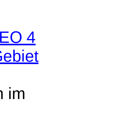
SEO 4
Gebiet
n im