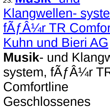
23.
Klangwellen- syst
fÃƒÂ¼r TR Comfort
Kuhn und Bieri AG
Musik
- und Klangw
system, fÃƒÂ¼r T
Comfortline
Geschlossenes