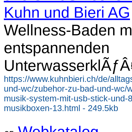
Kuhn und Bieri AG
Wellness-Baden m
entspannenden
UnterwasserklÃƒÂ
https://www.kuhnbieri.ch/de/alltag
und-wc/zubehor-zu-bad-und-wc/w
musik-system-mit-usb-stick-und-8
musikboxen-13.html - 249.5kb
Webkatalog