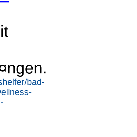
it
¤ngen.
shelfer/bad-
ellness-
-