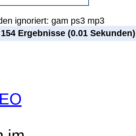
den ignoriert: gam ps3 mp3
n 154 Ergebnisse (0.01 Sekunden)
 SEO
n im