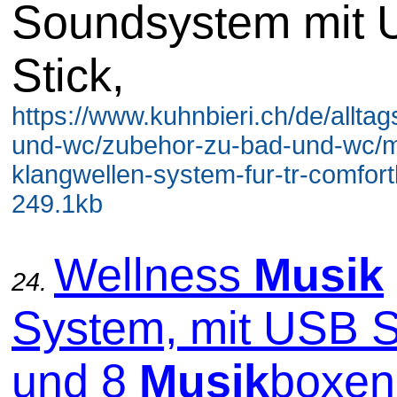
Soundsystem mit 
Stick,
https://www.kuhnbieri.ch/de/alltag
und-wc/zubehor-zu-bad-und-wc/m
klangwellen-system-fur-tr-comfortl
249.1kb
Wellness
Musik
24.
System, mit USB S
und 8
Musik
boxen