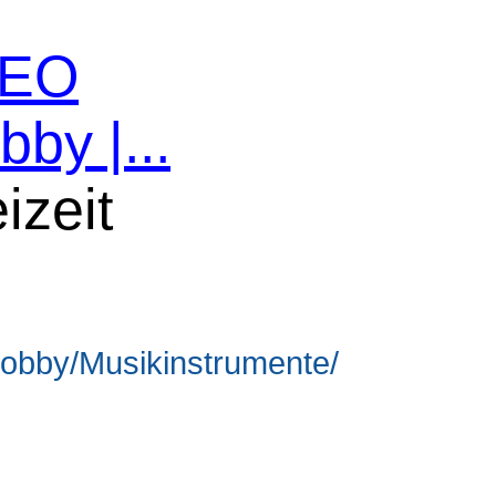
 SEO
bby |...
izeit
Hobby/Musikinstrumente/