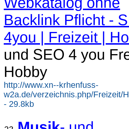
Webkatalog ohne
Backlink Pflicht -
4you | Freizeit | Ho
und SEO 4 you Fre
Hobby
http://www.xn--krhenfuss-
w2a.de/verzeichnis.php/Freizeit/
- 29.8kb
Musik
- und