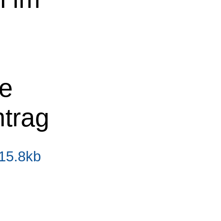
ne
ntrag
 15.8kb