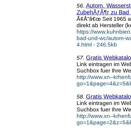
Autom. Wassersto
56.
ZubehÃƒÂ¶r zu Bad u
Ã¢Å“â€œ Seit 1965 a
direkt ab Hersteller (k
https://www.kuhnbieri
bad-und-wc/autom-was
4.html - 246.5kb
Gratis Webkatalog
57.
Link eintragen im Web
Suchbox fuer Ihre We
http://www.xn--krhen
go=1&page=4&z=5&ke
Gratis Webkatalog
58.
Link eintragen im Web
Suchbox fuer Ihre We
http://www.xn--krhen
go=1&page=2&z=5&ke