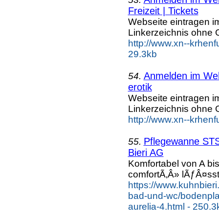
Freizeit | Tickets
Webseite eintragen i
Linkerzeichnis ohne G
http://www.xn--krhenf
29.3kb
Anmelden im Webk
54.
erotik
Webseite eintragen i
Linkerzeichnis ohne G
http://www.xn--krhenf
Pflegewanne STS 
55.
Bieri AG
Komfortabel von A bi
comfortÃ‚Â» lÃƒÂ¤s
https://www.kuhnbieri
bad-und-wc/bodenpla
aurelia-4.html - 250.3