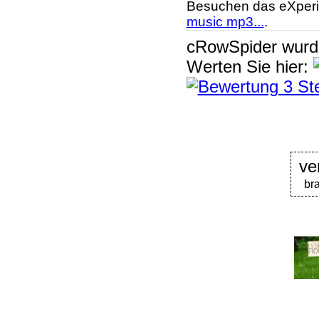
Besuchen das eXperi
music mp3...
.
cRowSpider
wur
Werten Sie hier:
ve
br