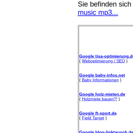
Sie befinden sich
music mp3...
Google tisa-optimierung.d
(
Weboptimierung / SEO
)
Google baby-infos.net
(
Baby Informationen
)
Google holz-mieten.de
(
Holzmiete bauen?!
)
Google ft-sport.de
(
Field Target
)
Google blog-linktausch.d