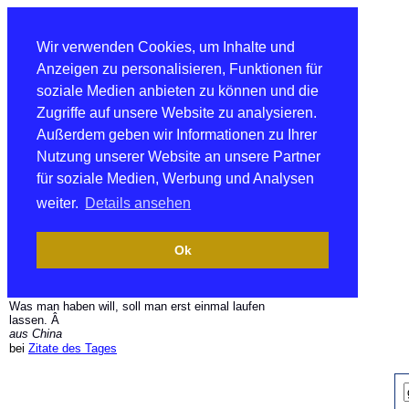
Wir verwenden Cookies, um Inhalte und
Anzeigen zu personalisieren, Funktionen für
soziale Medien anbieten zu können und die
Zugriffe auf unsere Website zu analysieren.
Außerdem geben wir Informationen zu Ihrer
Nutzung unserer Website an unsere Partner
für soziale Medien, Werbung und Analysen
weiter.
Details ansehen
Ok
Was man haben will, soll man erst einmal laufen
lassen. Â
aus China
bei
Zitate des Tages