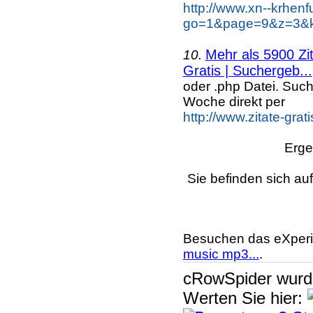
http://www.xn--krhen
go=1&page=9&z=3&ke
Mehr als 5900 Zi
10.
Gratis | Suchergeb...
oder .php Datei. Suc
Woche direkt per
http://www.zitate-grat
Erge
Sie befinden sich au
Besuchen das eXperi
music mp3...
.
cRowSpider
wur
Werten Sie hier: