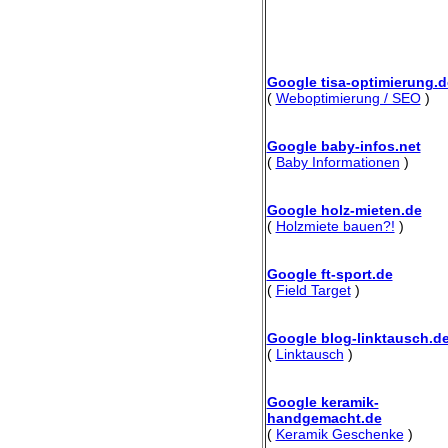
Google tisa-optimierung.d
(
Weboptimierung / SEO
)
Google baby-infos.net
(
Baby Informationen
)
Google holz-mieten.de
(
Holzmiete bauen?!
)
Google ft-sport.de
(
Field Target
)
Google blog-linktausch.d
(
Linktausch
)
Google keramik-
handgemacht.de
(
Keramik Geschenke
)