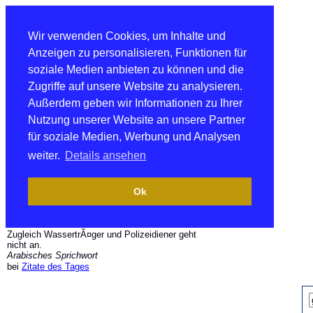
Wir verwenden Cookies, um Inhalte und
Anzeigen zu personalisieren, Funktionen für
soziale Medien anbieten zu können und die
Zugriffe auf unsere Website zu analysieren.
Außerdem geben wir Informationen zu Ihrer
Nutzung unserer Website an unsere Partner
für soziale Medien, Werbung und Analysen
weiter.
Details ansehen
Ok
Zugleich WassertrÃ¤ger und Polizeidiener geht
nicht an.
Arabisches Sprichwort
bei
Zitate des Tages