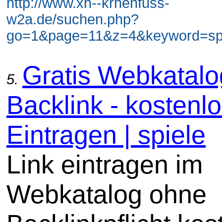
http://www.xn--krhenfuss-
w2a.de/suchen.php?
go=1&page=11&z=4&keyword=spie
Gratis Webkatal
5.
Backlink - kostenl
Eintragen | spiele
Link eintragen im
Webkatalog ohne