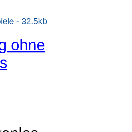
le - 32.5kb
og ohne
os