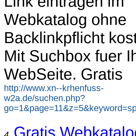
Link eintragen im
Webkatalog ohne
Backlinkpflicht kos
Mit Suchbox fuer I
WebSeite. Gratis
http://www.xn--krhenfuss-
w2a.de/suchen.php?
go=1&page=11&z=5&keyword=spie
Gratis Webkatal
4.