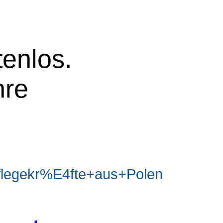
tenlos.
hre
legekr%E4fte+aus+Polen