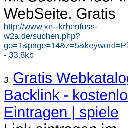
WebSeite. Gratis
http://www.xn--krhenfuss-
w2a.de/suchen.php?
go=1&page=14&z=5&keyword=Pf
- 33.8kb
Gratis Webkatal
3.
Backlink - kostenl
Eintragen | spiele