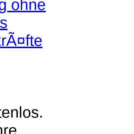
og ohne
os
krÃ¤fte
tenlos.
hre