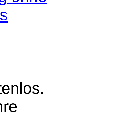
os
tenlos.
hre