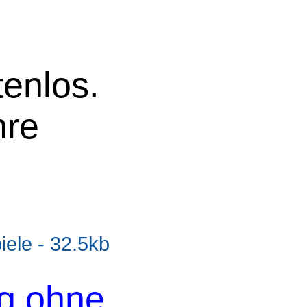
tenlos.
hre
le - 32.5kb
og ohne