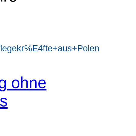
legekr%E4fte+aus+Polen
og ohne
os