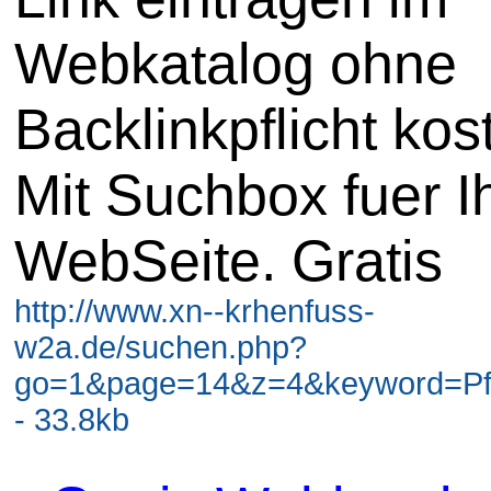
Webkatalog ohne
Backlinkpflicht kos
Mit Suchbox fuer I
WebSeite. Gratis
http://www.xn--krhenfuss-
w2a.de/suchen.php?
go=1&page=14&z=4&keyword=Pf
- 33.8kb