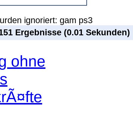
urden ignoriert: gam ps3
 151 Ergebnisse (0.01 Sekunden)
og ohne
os
krÃ¤fte