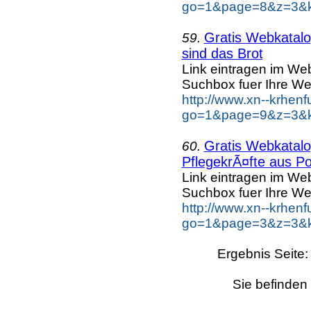
go=1&page=8&z=3&ke
Gratis Webkatalog
59.
sind das Brot
Link eintragen im Web
Suchbox fuer Ihre We
http://www.xn--krhen
go=1&page=9&z=3&ke
Gratis Webkatalog
60.
PflegekrÃ¤fte aus Po
Link eintragen im Web
Suchbox fuer Ihre We
http://www.xn--krhen
go=1&page=3&z=3&ke
Ergebnis Seite
Sie befinden 