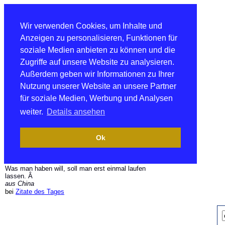
Wir verwenden Cookies, um Inhalte und
Anzeigen zu personalisieren, Funktionen für
soziale Medien anbieten zu können und die
Zugriffe auf unsere Website zu analysieren.
Außerdem geben wir Informationen zu Ihrer
Nutzung unserer Website an unsere Partner
für soziale Medien, Werbung und Analysen
weiter.
Details ansehen
Ok
Was man haben will, soll man erst einmal laufen
lassen. Â
aus China
bei
Zitate des Tages