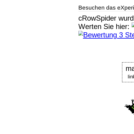
Besuchen das eXperi
cRowSpider
wur
Werten Sie hier:
ma
li