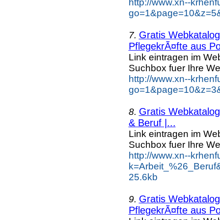
http://www.xn--krhen
go=1&page=10&z=5&k
Gratis Webkatalog 
7.
PflegekrÃ¤fte aus Po
Link eintragen im Web
Suchbox fuer Ihre We
http://www.xn--krhen
go=1&page=10&z=3&k
Gratis Webkatalog 
8.
& Beruf |...
Link eintragen im Web
Suchbox fuer Ihre We
http://www.xn--krhen
k=Arbeit_%26_Beruf
25.6kb
Gratis Webkatalog 
9.
PflegekrÃ¤fte aus Po