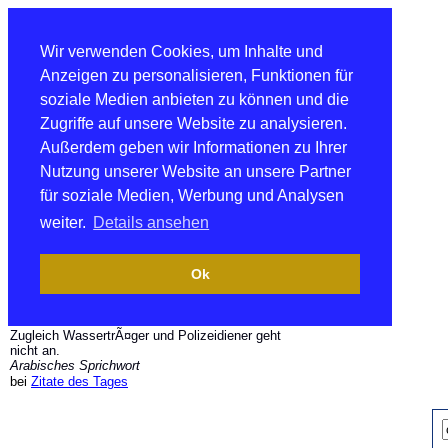
Wir verwenden Cookies, um Inhalte und
Anzeigen zu personalisieren, Funktionen für
soziale Medien anbieten zu können und die
Zugriffe auf unsere Website zu analysieren.
Außerdem geben wir Informationen zu Ihrer
Nutzung unserer Website an unsere Partner
für soziale Medien, Werbung und Analysen
weiter.
Details ansehen
Ok
Zugleich WassertrÃ¤ger und Polizeidiener geht
nicht an.
Arabisches Sprichwort
bei
Zitate des Tages