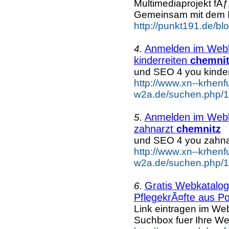
Multimediaprojekt fÃ
Gemeinsam mit dem In
http://punkt191.de/blo
Anmelden im Webka
4.
kinderreiten
chemnit
und SEO 4 you kinder
http://www.xn--krhenf
w2a.de/suchen.php/1/
Anmelden im Webka
5.
zahnarzt
chemnitz
und SEO 4 you zahna
http://www.xn--krhenf
w2a.de/suchen.php/1
Gratis Webkatalog 
6.
PflegekrÃ¤fte aus Po
Link eintragen im Web
Suchbox fuer Ihre We