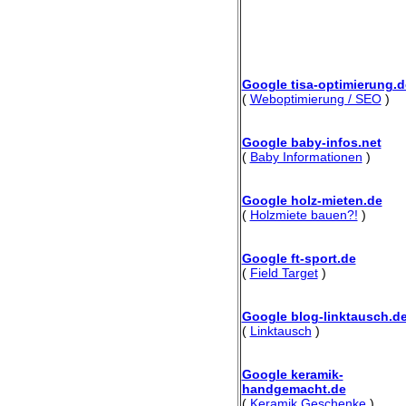
Google tisa-optimierung.d
(
Weboptimierung / SEO
)
Google baby-infos.net
(
Baby Informationen
)
Google holz-mieten.de
(
Holzmiete bauen?!
)
Google ft-sport.de
(
Field Target
)
Google blog-linktausch.d
(
Linktausch
)
Google keramik-
handgemacht.de
(
Keramik Geschenke
)