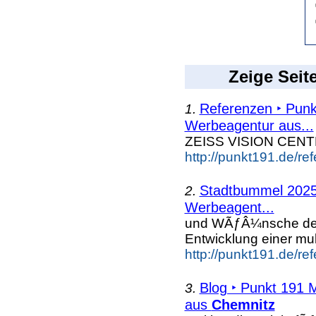
Zeige Seit
Referenzen ‣ Punk
1.
Werbeagentur aus...
ZEISS VISION CEN
http://punkt191.de/re
Stadtbummel 2025
2.
Werbeagent...
und WÃƒÂ¼nsche d
Entwicklung einer mu
http://punkt191.de/r
Blog ‣ Punkt 191 
3.
aus
Chemnitz