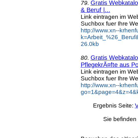
Gratis Webkatalog
79.
& Beruf |...
Link eintragen im Web
Suchbox fuer Ihre We
http://www.xn--krhen
k=Arbeit_%26_Beruf
26.0kb
Gratis Webkatalog
80.
PflegekrÃ¤fte aus Po
Link eintragen im Web
Suchbox fuer Ihre We
http://www.xn--krhen
go=1&page=4&z=4&ke
Ergebnis Seite:
V
Sie befinden 