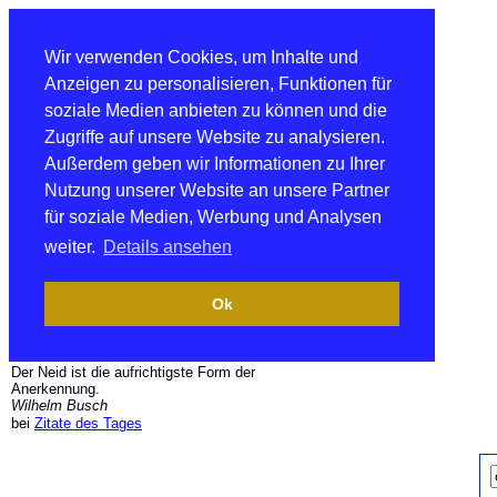
Wir verwenden Cookies, um Inhalte und
Anzeigen zu personalisieren, Funktionen für
soziale Medien anbieten zu können und die
Zugriffe auf unsere Website zu analysieren.
Außerdem geben wir Informationen zu Ihrer
Nutzung unserer Website an unsere Partner
für soziale Medien, Werbung und Analysen
weiter.
Details ansehen
Ok
Der Neid ist die aufrichtigste Form der
Anerkennung.
Wilhelm Busch
bei
Zitate des Tages