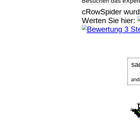
Besuchen das eXperi
cRowSpider
wur
Werten Sie hier:
sa
and