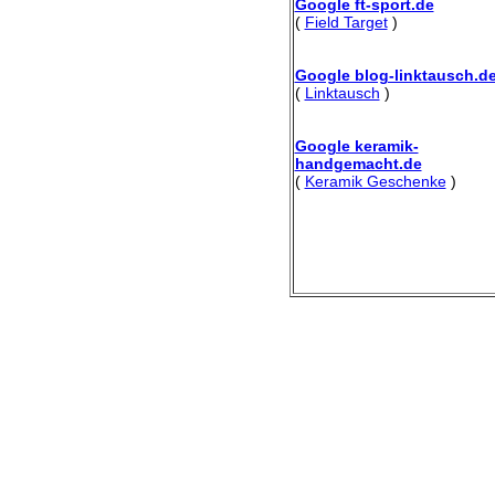
Google ft-sport.de
(
Field Target
)
Google blog-linktausch.d
(
Linktausch
)
Google keramik-
handgemacht.de
(
Keramik Geschenke
)