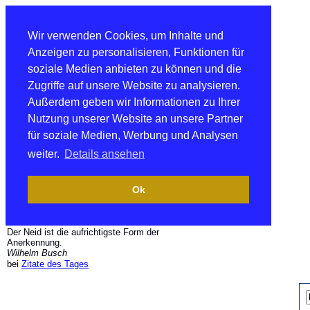
Wir verwenden Cookies, um Inhalte und
Anzeigen zu personalisieren, Funktionen für
soziale Medien anbieten zu können und die
Zugriffe auf unsere Website zu analysieren.
Außerdem geben wir Informationen zu Ihrer
Nutzung unserer Website an unsere Partner
für soziale Medien, Werbung und Analysen
weiter.
Details ansehen
Ok
Der Neid ist die aufrichtigste Form der
Anerkennung.
Wilhelm Busch
bei
Zitate des Tages