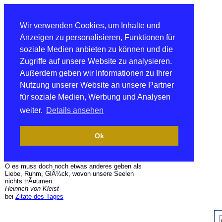
Wir verwenden Cookies, um Inhalte und
Anzeigen zu personalisieren, Funktionen für
soziale Medien anbieten zu können und die
Zugriffe auf unsere Website zu analysieren.
Außerdem geben wir Informationen zu Ihrer
Nutzung unserer Website an unsere Partner
für soziale Medien, Werbung und Analysen
weiter.
Details ansehen
Ok
O es muss doch noch etwas anderes geben als
Liebe, Ruhm, GlÃ¼ck, wovon unsere Seelen
nichts trÃ¤umen.
Heinrich von Kleist
bei
Zitate des Tages