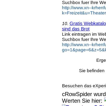
Suchbox fuer Ihre We
http://www.xn--krhen
k=Freizeit&u=Theate
Gratis Webkatalog
10.
sind das Brot
Link eintragen im Web
Suchbox fuer Ihre We
http://www.xn--krhen
go=1&page=6&z=5&ke
Erge
Sie befinden 
Besuchen das eXperi
cRowSpider
wur
Werten Sie hier: