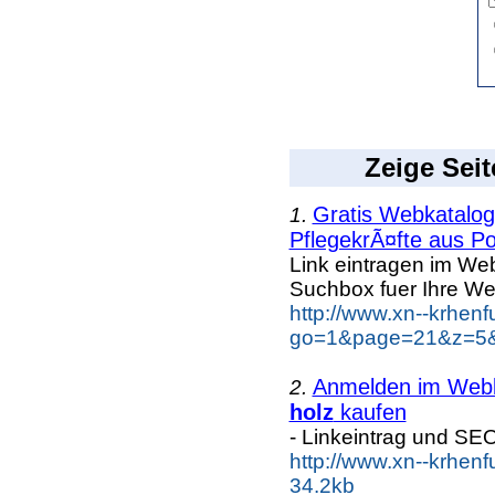
Zeige Seit
Gratis Webkatalog 
1.
PflegekrÃ¤fte aus Po
Link eintragen im Web
Suchbox fuer Ihre We
http://www.xn--krhen
go=1&page=21&z=5&k
Anmelden im Webka
2.
holz
kaufen
- Linkeintrag und SE
http://www.xn--krhen
34.2kb