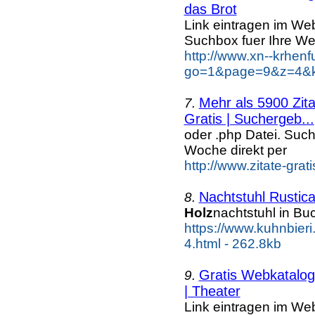
das Brot
Link eintragen im Web
Suchbox fuer Ihre We
http://www.xn--krhen
go=1&page=9&z=4&ke
Mehr als 5900 Zit
7.
Gratis | Suchergeb...
oder .php Datei. Suc
Woche direkt per
http://www.zitate-grat
Nachtstuhl Rustic
8.
Holz
nachtstuhl in Bu
https://www.kuhnbieri
4.html - 262.8kb
Gratis Webkatalog 
9.
| Theater
Link eintragen im Web