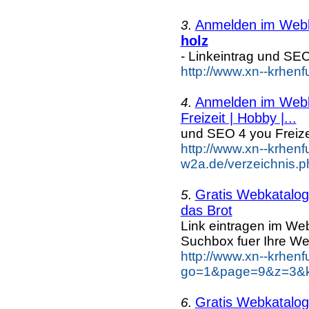
Anmelden im Webka
3.
holz
- Linkeintrag und SE
http://www.xn--krhen
Anmelden im Webka
4.
Freizeit | Hobby |...
und SEO 4 you Freiz
http://www.xn--krhenf
w2a.de/verzeichnis.p
Gratis Webkatalog 
5.
das Brot
Link eintragen im Web
Suchbox fuer Ihre We
http://www.xn--krhen
go=1&page=9&z=3&ke
Gratis Webkatalog 
6.