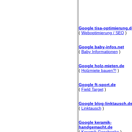
Google tisa-optimierung.d
(
Weboptimierung / SEO
)
Google baby-infos.net
(
Baby Informationen
)
Google holz-mieten.de
(
Holzmiete bauen?!
)
Google ft-sport.de
(
Field Target
)
Google blog-linktausch.d
(
Linktausch
)
Google keramik-
handgemacht.de
(
Keramik Geschenke
)