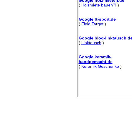
Google holz-mieten.de
(
Holzmiete bauen?!
)
Google ft-sport.de
(
Field Target
)
Google blog-linktausch.d
(
Linktausch
)
Google keramik-
handgemacht.de
(
Keramik Geschenke
)