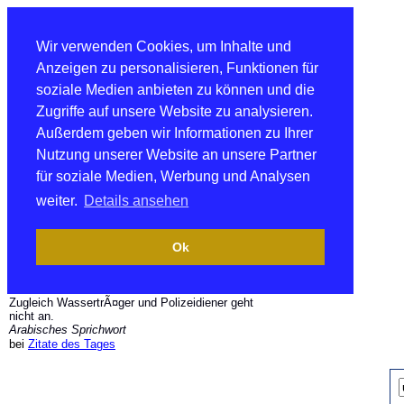
Wir verwenden Cookies, um Inhalte und
Anzeigen zu personalisieren, Funktionen für
soziale Medien anbieten zu können und die
Zugriffe auf unsere Website zu analysieren.
Außerdem geben wir Informationen zu Ihrer
Nutzung unserer Website an unsere Partner
für soziale Medien, Werbung und Analysen
weiter.
Details ansehen
Ok
Zugleich WassertrÃ¤ger und Polizeidiener geht
nicht an.
Arabisches Sprichwort
bei
Zitate des Tages