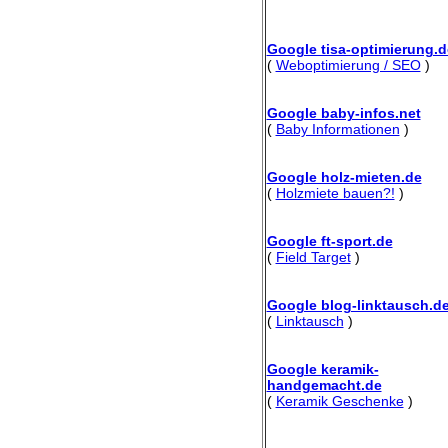
Google tisa-optimierung.d
(
Weboptimierung / SEO
)
Google baby-infos.net
(
Baby Informationen
)
Google holz-mieten.de
(
Holzmiete bauen?!
)
Google ft-sport.de
(
Field Target
)
Google blog-linktausch.d
(
Linktausch
)
Google keramik-
handgemacht.de
(
Keramik Geschenke
)