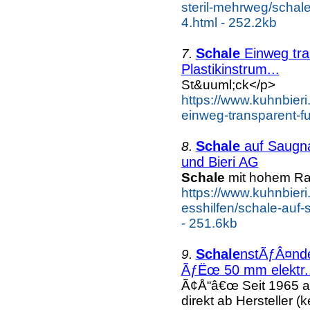
steril-mehrweg/schale
4.html - 252.2kb
Schale
Einweg tra
7.
Plastikinstrum...
St&uuml;ck</p>
https://www.kuhnbieri
einweg-transparent-fu
Schale
auf Saugna
8.
und Bieri AG
Schale
mit hohem Ra
https://www.kuhnbieri.
esshilfen/schale-auf
- 251.6kb
Schale
nstÃƒÂ¤nde
9.
ÃƒËœ 50 mm elektr..
Ã¢Å“â€œ Seit 1965 a
direkt ab Hersteller (k