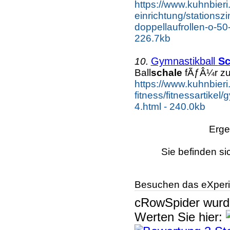
https://www.kuhnbieri
einrichtung/stations
doppellaufrollen-o-50-
226.7kb
Gymnastikball
Sc
10.
Ball
schale
fÃƒÂ¼r zus
https://www.kuhnbieri
fitness/fitnessartikel
4.html - 240.0kb
Erge
Sie befinden si
Besuchen das eXperi
cRowSpider
wur
Werten Sie hier: