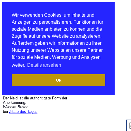
Wir verwenden Cookies, um Inhalte und
Anzeigen zu personalisieren, Funktionen für
soziale Medien anbieten zu können und die
Zugriffe auf unsere Website zu analysieren.
Außerdem geben wir Informationen zu Ihrer
Nutzung unserer Website an unsere Partner
für soziale Medien, Werbung und Analysen
weiter.
Details ansehen
Ok
Der Neid ist die aufrichtigste Form der
Anerkennung.
Wilhelm Busch
bei
Zitate des Tages