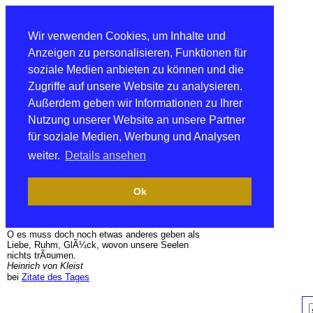
Wir verwenden Cookies, um Inhalte und
Anzeigen zu personalisieren, Funktionen für
soziale Medien anbieten zu können und die
Zugriffe auf unsere Website zu analysieren.
Außerdem geben wir Informationen zu Ihrer
Nutzung unserer Website an unsere Partner
für soziale Medien, Werbung und Analysen
weiter.
Details ansehen
Ok
O es muss doch noch etwas anderes geben als
Liebe, Ruhm, GlÃ¼ck, wovon unsere Seelen
nichts trÃ¤umen.
Heinrich von Kleist
bei
Zitate des Tages