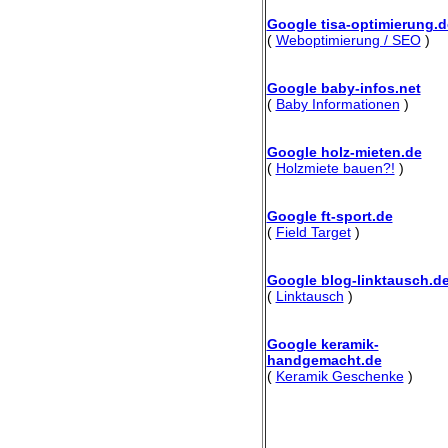
Google tisa-optimierung.d
(
Weboptimierung / SEO
)
Google baby-infos.net
(
Baby Informationen
)
Google holz-mieten.de
(
Holzmiete bauen?!
)
Google ft-sport.de
(
Field Target
)
Google blog-linktausch.d
(
Linktausch
)
Google keramik-
handgemacht.de
(
Keramik Geschenke
)