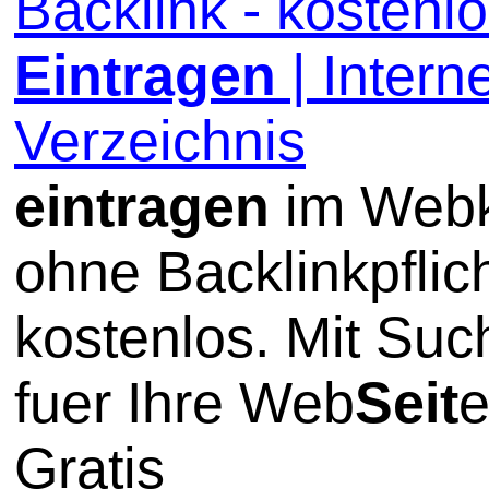
Backlink - kostenl
Eintragen
| Interne
Verzeichnis
eintragen
im Webk
ohne Backlinkpflic
kostenlos. Mit Su
fuer Ihre Web
Seit
e
Gratis