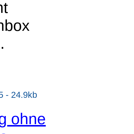
ht
chbox
.
 - 24.9kb
og ohne