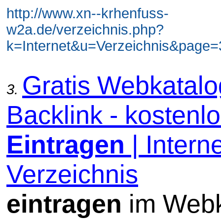
http://www.xn--krhenfuss-
w2a.de/verzeichnis.php?
k=Internet&u=Verzeichnis&page=3
Gratis Webkatal
3.
Backlink - kostenl
Eintragen
| Interne
Verzeichnis
eintragen
im Webk