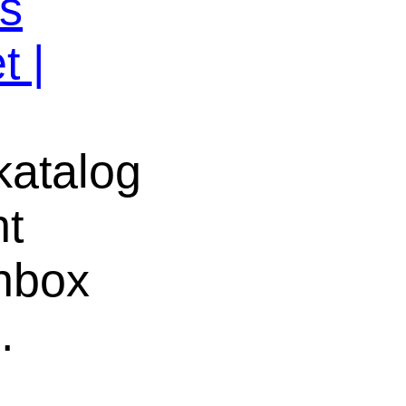
os
t |
atalog
ht
chbox
.