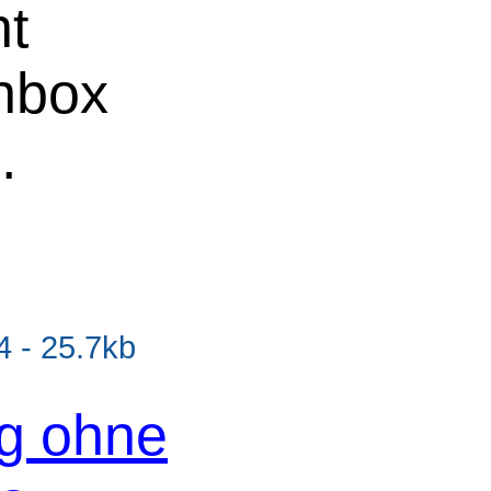
ht
chbox
.
 - 25.7kb
og ohne