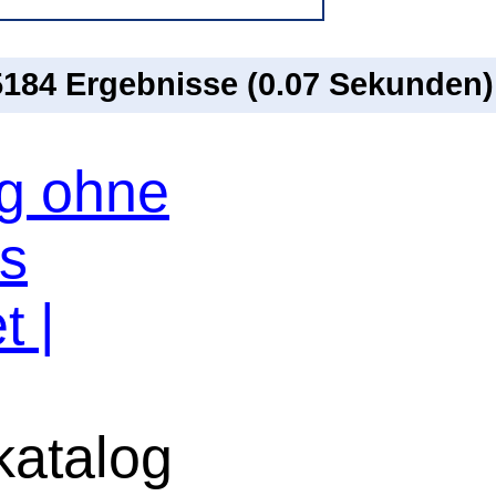
 5184 Ergebnisse (0.07 Sekunden)
og ohne
os
t |
atalog