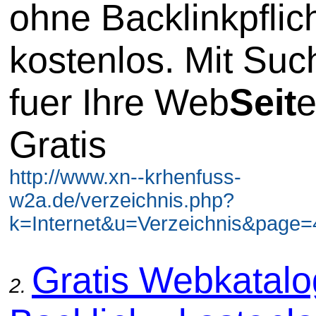
ohne Backlinkpflic
kostenlos. Mit Su
fuer Ihre Web
Seit
e
Gratis
http://www.xn--krhenfuss-
w2a.de/verzeichnis.php?
k=Internet&u=Verzeichnis&page=4
Gratis Webkatal
2.