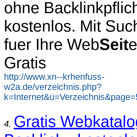
ohne Backlinkpflic
kostenlos. Mit Su
fuer Ihre Web
Seit
e
Gratis
http://www.xn--krhenfuss-
w2a.de/verzeichnis.php?
k=Internet&u=Verzeichnis&page=5
Gratis Webkatal
4.