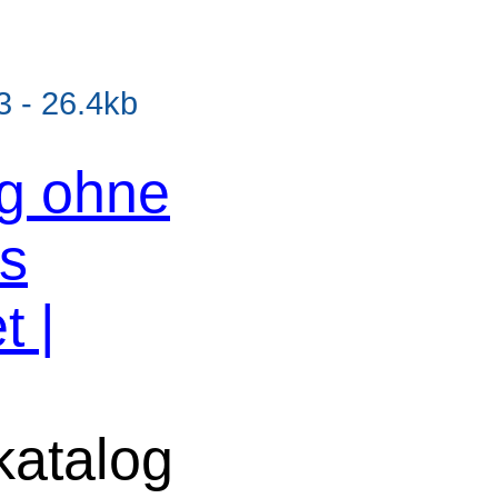
 - 26.4kb
og ohne
os
t |
atalog