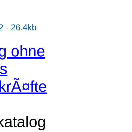
 - 26.4kb
og ohne
os
krÃ¤fte
atalog