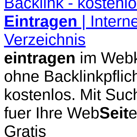
Backlink - kostenl
Eintragen
| Interne
Verzeichnis
eintragen
im Webk
ohne Backlinkpflic
kostenlos. Mit Su
fuer Ihre Web
Seit
e
Gratis