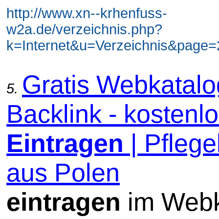
http://www.xn--krhenfuss-
w2a.de/verzeichnis.php?
k=Internet&u=Verzeichnis&page=2
Gratis Webkatal
5.
Backlink - kostenl
Eintragen
| Pflege
aus Polen
eintragen
im Webk