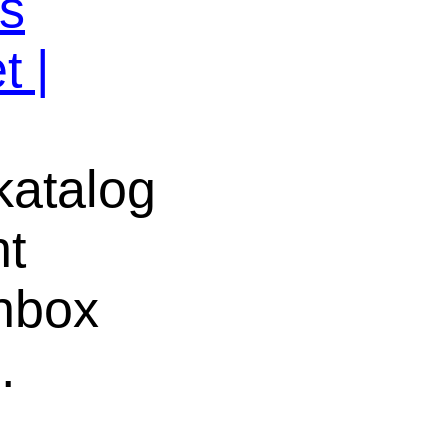
os
t |
atalog
ht
chbox
.