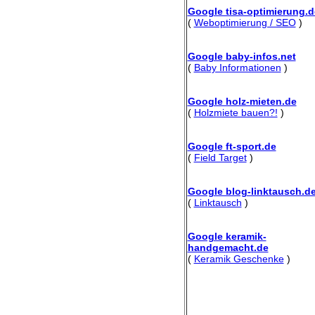
Google tisa-optimierung.d
(
Weboptimierung / SEO
)
Google baby-infos.net
(
Baby Informationen
)
Google holz-mieten.de
(
Holzmiete bauen?!
)
Google ft-sport.de
(
Field Target
)
Google blog-linktausch.d
(
Linktausch
)
Google keramik-
handgemacht.de
(
Keramik Geschenke
)