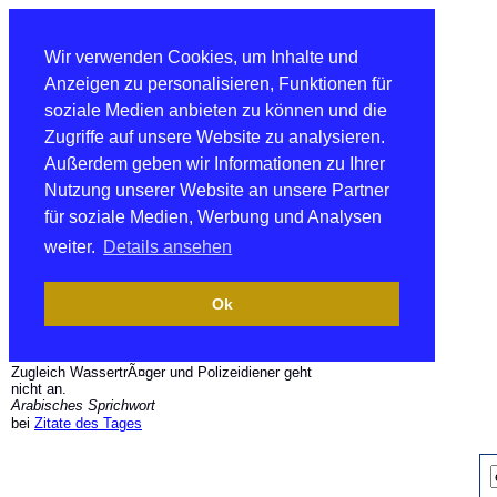
Wir verwenden Cookies, um Inhalte und
Anzeigen zu personalisieren, Funktionen für
soziale Medien anbieten zu können und die
Zugriffe auf unsere Website zu analysieren.
Außerdem geben wir Informationen zu Ihrer
Nutzung unserer Website an unsere Partner
für soziale Medien, Werbung und Analysen
weiter.
Details ansehen
Ok
Zugleich WassertrÃ¤ger und Polizeidiener geht
nicht an.
Arabisches Sprichwort
bei
Zitate des Tages