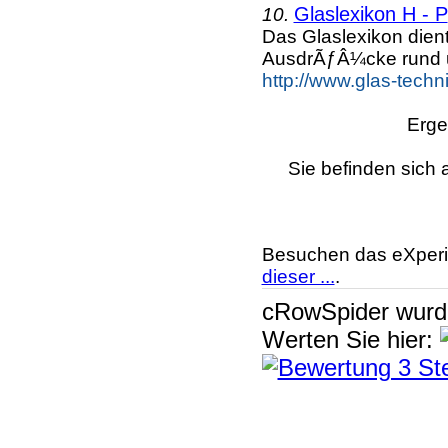
Glaslexikon H - P
10.
Das Glaslexikon dien
AusdrÃƒÂ¼cke rund 
http://www.glas-techn
Erge
Sie befinden sich 
Besuchen das eXperi
dieser ...
.
cRowSpider
wur
Werten Sie hier: