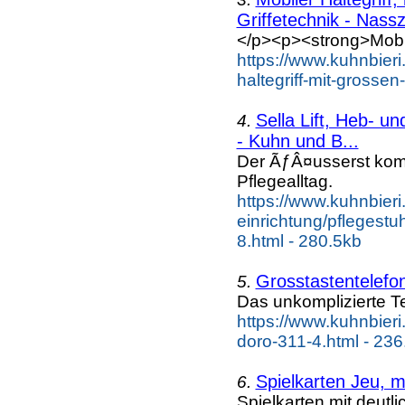
Griffetechnik - Nassz
</p><p><strong>Mobile
https://www.kuhnbieri
haltegriff-mit-grosse
Sella Lift, Heb- u
4.
- Kuhn und B...
Der ÃƒÂ¤usserst komf
Pflegealltag.
https://www.kuhnbieri
einrichtung/pflegestuh
8.html - 280.5kb
Grosstastentelefo
5.
Das unkomplizierte Te
https://www.kuhnbieri
doro-311-4.html - 236
Spielkarten Jeu, m
6.
Spielkarten mit deutl