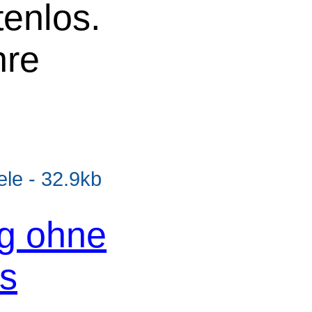
tenlos.
hre
e - 32.9kb
og ohne
os