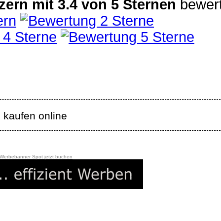
zern
mit
3.4
von
5
Sternen
bewert
 kaufen online
 Werbebanner Spot jetzt buchen