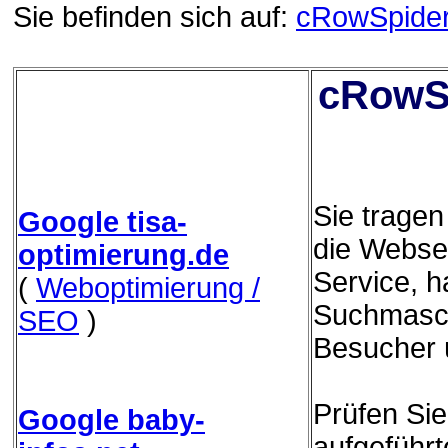
Sie befinden sich auf:
cRowSpide
cRowSp
Sie trage
Google tisa-
die Websei
optimierung.de
Service, h
(
Weboptimierung /
Suchmasch
SEO
)
Besucher 
Prüfen Sie
Google baby-
aufgeführ