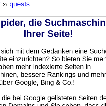
r
››
quests
ider, die Suchmaschin
Ihrer Seite!
n sich mit dem Gedanken eine Suche
te einzurichten? So bieten Sie me
aben mehr indexierte Seiten in
inen, bessere Rankings und meh
über Google, Bing & Co.!
 die bei Google gelisteten Seiten de
ten Domains und Sie sehen, dass d