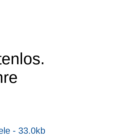
tenlos.
hre
e - 33.0kb