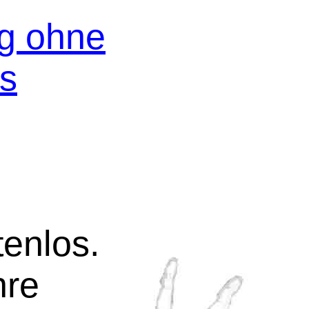
og ohne
os
tenlos.
hre