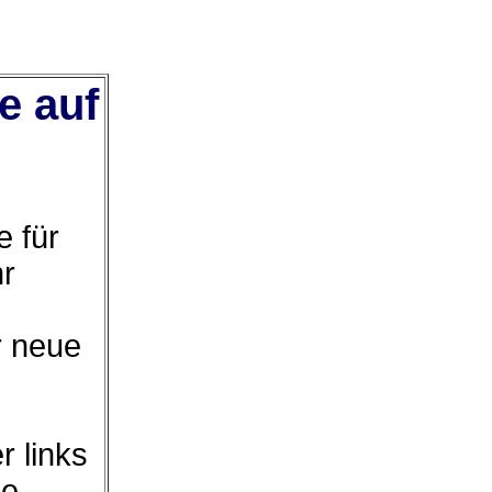
e auf
 für
hr
r neue
r links
ie