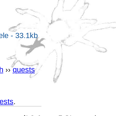
e - 33.1kb
h
››
quests
ests
.