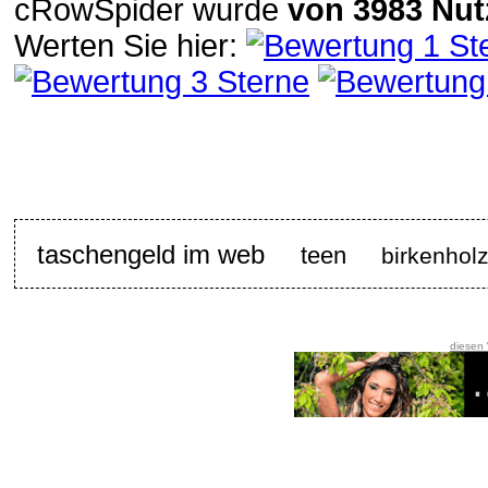
cRowSpider
wurde
von
3983
Nut
Werten Sie hier:
taschengeld im web
teen
birkenholz
diesen