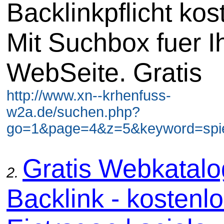
Backlinkpflicht kos
Mit Suchbox fuer I
WebSeite. Gratis
http://www.xn--krhenfuss-
w2a.de/suchen.php?
go=1&page=4&z=5&keyword=spiel
Gratis Webkatal
2.
Backlink - kostenl