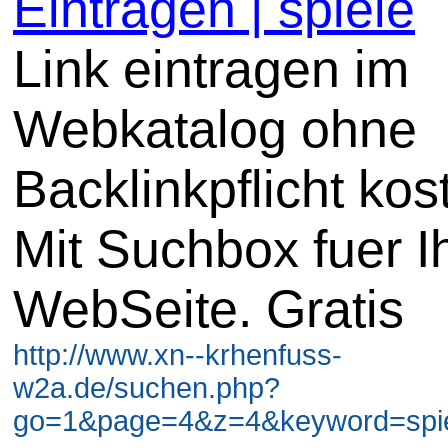
Eintragen | spiele
Link eintragen im
Webkatalog ohne
Backlinkpflicht kos
Mit Suchbox fuer I
WebSeite. Gratis
http://www.xn--krhenfuss-
w2a.de/suchen.php?
go=1&page=4&z=4&keyword=spiel