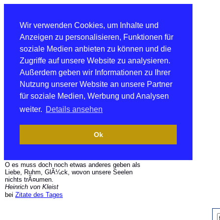
Wir verwenden Cookies, um Inhalte und
Anzeigen zu personalisieren, Funktionen für
soziale Medien anbieten zu können und die
Zugriffe auf unsere Website zu analysieren.
Außerdem geben wir Informationen zu Ihrer
Nutzung unserer Website an unsere Partner
für soziale Medien, Werbung und Analysen
weiter.
Details ansehen
Ok
O es muss doch noch etwas anderes geben als
Liebe, Ruhm, GlÃ¼ck, wovon unsere Seelen
nichts trÃ¤umen.
Heinrich von Kleist
bei
Zitate des Tages