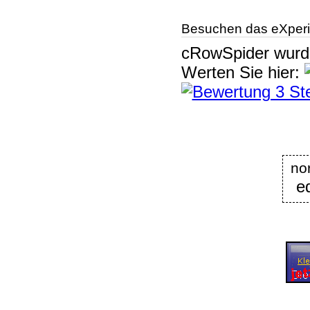
Besuchen das eXperi
cRowSpider
wur
Werten Sie hier:
no
e