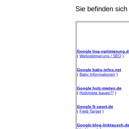
Sie befinden sich
Google tisa-optimierung.d
(
Weboptimierung / SEO
)
Google baby-infos.net
(
Baby Informationen
)
Google holz-mieten.de
(
Holzmiete bauen?!
)
Google ft-sport.de
(
Field Target
)
Google blog-linktausch.d