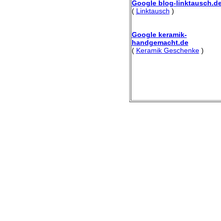
Google blog-linktausch.d
(
Linktausch
)
Google keramik-
handgemacht.de
(
Keramik Geschenke
)