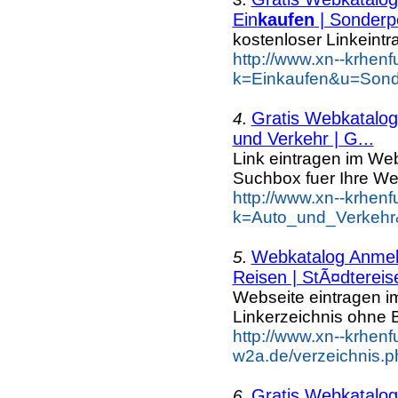
Ein
kaufen
| Sonderp
kostenloser Linkeintr
http://www.xn--krhen
k=Einkaufen&u=Sond
Gratis Webkatalog 
4.
und Verkehr | G...
Link eintragen im Web
Suchbox fuer Ihre We
http://www.xn--krhen
k=Auto_und_Verkehr
Webkatalog Anmeld
5.
Reisen | StÃ¤dtereis
Webseite eintragen i
Linkerzeichnis ohne B
http://www.xn--krhenf
w2a.de/verzeichnis.p
Gratis Webkatalog 
6.