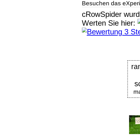
Besuchen das eXperi
cRowSpider
wur
Werten Sie hier:
ra
s
m