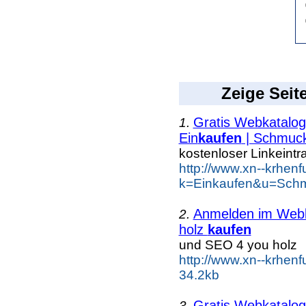
Zeige Seit
Gratis Webkatalog 
1.
Ein
kaufen
| Schmuc
kostenloser Linkeintr
http://www.xn--krhen
k=Einkaufen&u=Schm
Anmelden im Webka
2.
holz
kaufen
und SEO 4 you holz
http://www.xn--krhen
34.2kb
Gratis Webkatalog 
3.