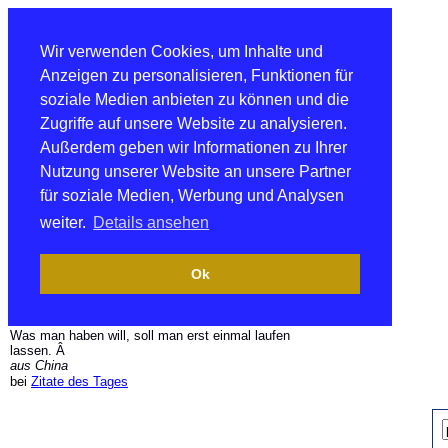
Wir verwenden Cookies, um Inhalte und
Anzeigen zu personalisieren, Funktionen für
soziale Medien anbieten zu können und die
Zugriffe auf unsere Website zu analysieren.
Außerdem geben wir Informationen zu Ihrer
Nutzung unserer Website an unsere Partner
für soziale Medien, Werbung und Analysen
weiter.
Details ansehen
Ok
Was man haben will, soll man erst einmal laufen
lassen. Â
aus China
bei
Zitate des Tages