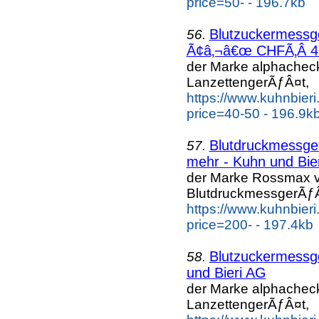
price=50- - 196.7kb
Blutzuckermess
56.
Ã¢â‚¬â€œ CHFÃ‚Â 49.
der Marke alphache
LanzettengerÃƒÂ¤t,
https://www.kuhnbier
price=40-50 - 196.9k
Blutdruckmessg
57.
mehr - Kuhn und Bie
der Marke Rossmax v
BlutdruckmessgerÃƒÂ
https://www.kuhnbier
price=200- - 197.4kb
Blutzuckermess
58.
und Bieri AG
der Marke alphache
LanzettengerÃƒÂ¤t,