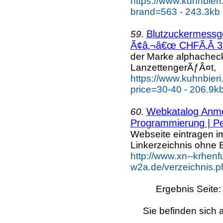
https://www.kuhnbier
brand=563 - 243.3kb
Blutzuckermess
59.
Ã¢â‚¬â€œ CHFÃ‚Â 39.
der Marke alphache
LanzettengerÃƒÂ¤t,
https://www.kuhnbier
price=30-40 - 206.9k
Webkatalog Anmel
60.
Programmierung | Pe
Webseite eintragen i
Linkerzeichnis ohne B
http://www.xn--krhenf
w2a.de/verzeichnis.p
Ergebnis Seite
Sie befinden sich 