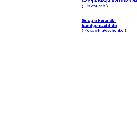
Google blog-linktausch.d
(
Linktausch
)
Google keramik-
handgemacht.de
(
Keramik Geschenke
)