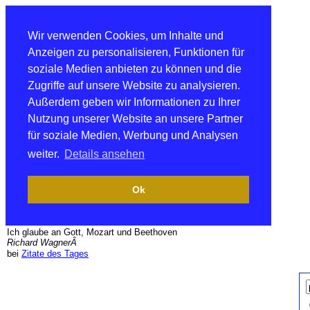
Wir verwenden Cookies, um Inhalte und
Anzeigen zu personalisieren, Funktionen für
soziale Medien anbieten zu können und die
Zugriffe auf unsere Website zu analysieren.
Außerdem geben wir Informationen zu Ihrer
Nutzung unserer Website an unsere Partner
für soziale Medien, Werbung und Analysen
weiter.
Details ansehen
Ok
Ich glaube an Gott, Mozart und Beethoven
Richard WagnerÂ
bei
Zitate des Tages