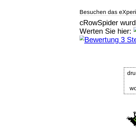
Besuchen das eXperi
cRowSpider
wur
Werten Sie hier:
dr
wo