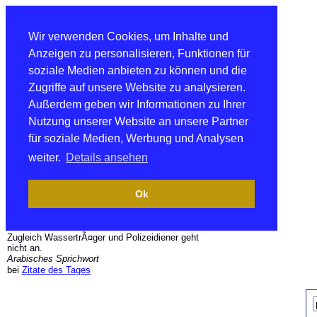
Wir verwenden Cookies, um Inhalte und
Anzeigen zu personalisieren, Funktionen für
soziale Medien anbieten zu können und die
Zugriffe auf unsere Website zu analysieren.
Außerdem geben wir Informationen zu Ihrer
Nutzung unserer Website an unsere Partner
für soziale Medien, Werbung und Analysen
weiter.
Details ansehen
Ok
Zugleich WassertrÃ¤ger und Polizeidiener geht
nicht an.
Arabisches Sprichwort
bei
Zitate des Tages