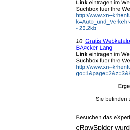
Link
eintragen im We
Suchbox fuer Ihre We
http://www.xn--krhen
k=Auto_und_Verkehr
- 26.2kb
Gratis Webkatal
10.
BÃ¤cker Lang
Link
eintragen im We
Suchbox fuer Ihre We
http://www.xn--krhen
go=1&page=2&z=3&k
Erge
Sie befinden 
Besuchen das eXperi
cRowSpider
wur