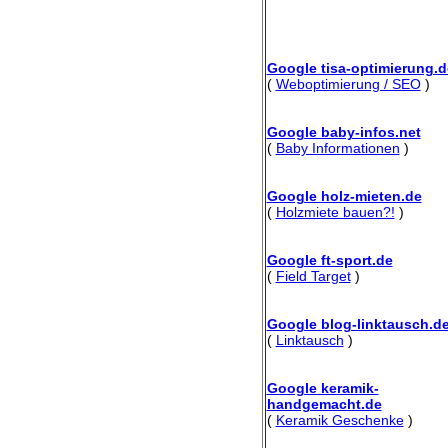
Google tisa-optimierung.d
(
Weboptimierung / SEO
)
Google baby-infos.net
(
Baby Informationen
)
Google holz-mieten.de
(
Holzmiete bauen?!
)
Google ft-sport.de
(
Field Target
)
Google blog-linktausch.d
(
Linktausch
)
Google keramik-
handgemacht.de
(
Keramik Geschenke
)