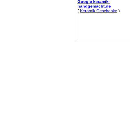
Google keramik-
handgemacht.de
(
Keramik Geschenke
)