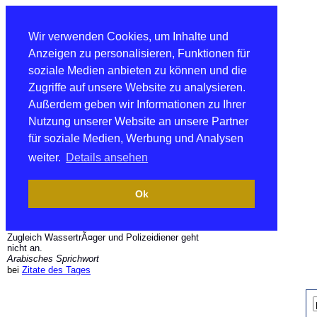
Wir verwenden Cookies, um Inhalte und
Anzeigen zu personalisieren, Funktionen für
soziale Medien anbieten zu können und die
Zugriffe auf unsere Website zu analysieren.
Außerdem geben wir Informationen zu Ihrer
Nutzung unserer Website an unsere Partner
für soziale Medien, Werbung und Analysen
weiter.
Details ansehen
Ok
Zugleich WassertrÃ¤ger und Polizeidiener geht
nicht an.
Arabisches Sprichwort
bei
Zitate des Tages