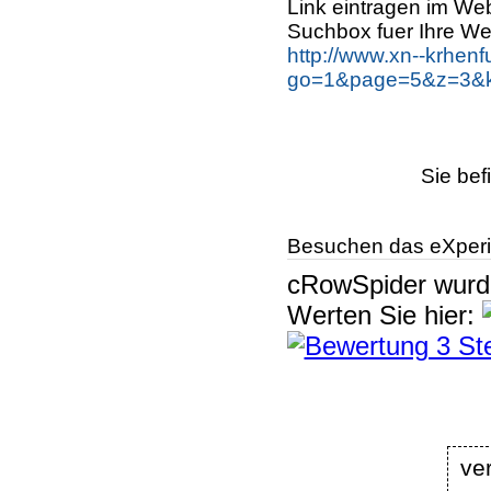
Link eintragen im Web
Suchbox fuer Ihre We
http://www.xn--krhen
go=1&page=5&z=3&ke
Sie bef
Besuchen das eXperi
cRowSpider
wur
Werten Sie hier:
ve