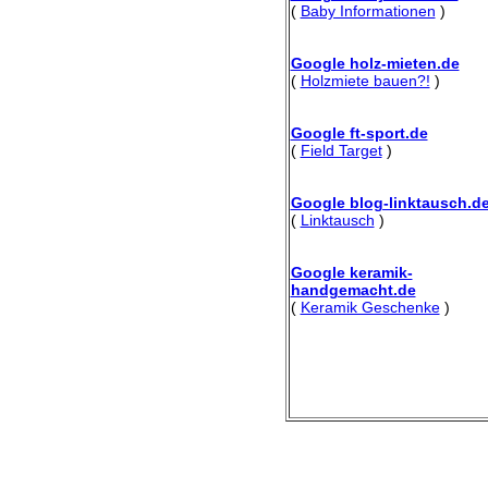
(
Baby Informationen
)
Google holz-mieten.de
(
Holzmiete bauen?!
)
Google ft-sport.de
(
Field Target
)
Google blog-linktausch.d
(
Linktausch
)
Google keramik-
handgemacht.de
(
Keramik Geschenke
)