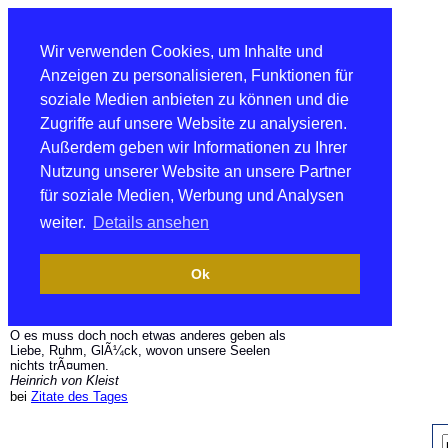
Wir verwenden Cookies, um Inhalte und
Anzeigen zu personalisieren, Funktionen für
soziale Medien anbieten zu können und die
Zugriffe auf unsere Website zu analysieren.
Außerdem geben wir Informationen zu Ihrer
Nutzung unserer Website an unsere Partner
für soziale Medien, Werbung und Analysen
weiter.
Details ansehen
Ok
O es muss doch noch etwas anderes geben als
Liebe, Ruhm, GlÃ¼ck, wovon unsere Seelen
nichts trÃ¤umen.
Heinrich von Kleist
bei
Zitate des Tages