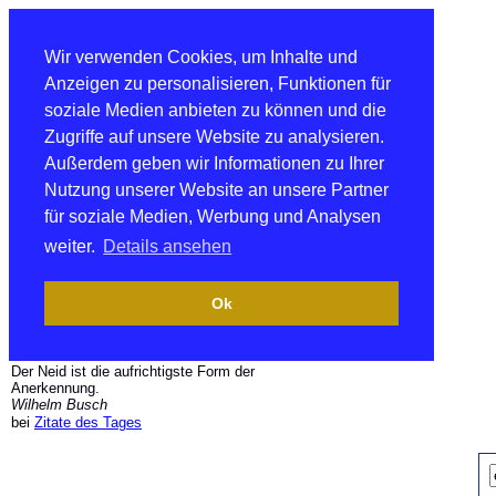
Wir verwenden Cookies, um Inhalte und
Anzeigen zu personalisieren, Funktionen für
soziale Medien anbieten zu können und die
Zugriffe auf unsere Website zu analysieren.
Außerdem geben wir Informationen zu Ihrer
Nutzung unserer Website an unsere Partner
für soziale Medien, Werbung und Analysen
weiter.
Details ansehen
Ok
Der Neid ist die aufrichtigste Form der
Anerkennung.
Wilhelm Busch
bei
Zitate des Tages