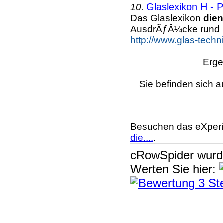
Glaslexikon H - P
10.
Das Glaslexikon
dien
AusdrÃƒÂ¼cke rund 
http://www.glas-techn
Erge
Sie befinden sich a
Besuchen das eXperi
die....
.
cRowSpider
wur
Werten Sie hier: