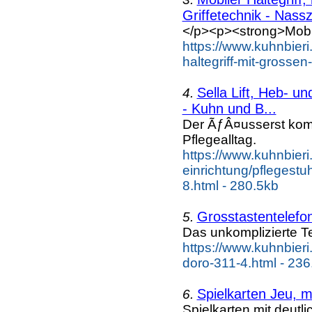
Griffetechnik - Nassz
</p><p><strong>Mobile
https://www.kuhnbieri
haltegriff-mit-grosse
Sella Lift, Heb- u
4.
- Kuhn und B...
Der ÃƒÂ¤usserst komf
Pflegealltag.
https://www.kuhnbieri
einrichtung/pflegestuh
8.html - 280.5kb
Grosstastentelefo
5.
Das unkomplizierte Te
https://www.kuhnbieri
doro-311-4.html - 236
Spielkarten Jeu, m
6.
Spielkarten mit deutl