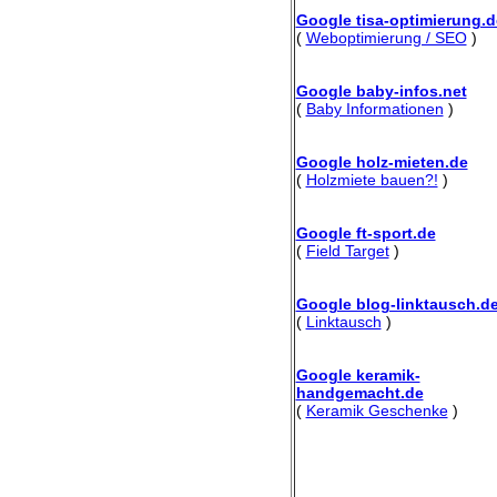
Google tisa-optimierung.d
(
Weboptimierung / SEO
)
Google baby-infos.net
(
Baby Informationen
)
Google holz-mieten.de
(
Holzmiete bauen?!
)
Google ft-sport.de
(
Field Target
)
Google blog-linktausch.d
(
Linktausch
)
Google keramik-
handgemacht.de
(
Keramik Geschenke
)