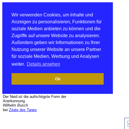
Wir verwenden Cookies, um Inhalte und
Anzeigen zu personalisieren, Funktionen für
soziale Medien anbieten zu können und die
Zugriffe auf unsere Website zu analysieren.
Außerdem geben wir Informationen zu Ihrer
Nutzung unserer Website an unsere Partner
für soziale Medien, Werbung und Analysen
weiter.
Details ansehen
Ok
Der Neid ist die aufrichtigste Form der
Anerkennung.
Wilhelm Busch
bei
Zitate des Tages