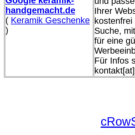
Google keramik-
und passe
handgemacht.de
Ihrer Webs
(
Keramik Geschenke
kostenfrei
)
Suche, mit
für eine g
Werbeeinb
Für Infos 
kontakt[at
cRowS