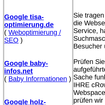
Sie trage
Google tisa-
die Websei
optimierung.de
Service, h
(
Weboptimierung /
Suchmasch
SEO
)
Besucher 
Prüfen Sie
Google baby-
aufgeführ
infos.net
Sache funk
(
Baby Informationen
)
IHRE cRow
Webspace 
prüfen wir
Google holz-