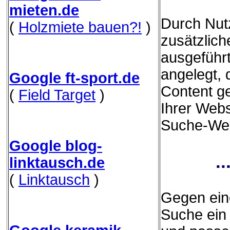
mieten.de
Durch Nut
(
Holzmiete bauen?!
)
zusätzliche
ausgeführ
angelegt,
Google ft-sport.de
Content g
(
Field Target
)
Ihrer Webs
Suche-Webs
Google blog-
.
linktausch.de
(
Linktausch
)
Gegen eine
Suche ein 