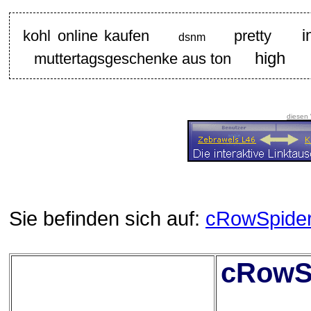
i
kohl online kaufen
pretty
dsnm
high
muttertagsgeschenke aus ton
diesen
Sie befinden sich auf:
cRowSpide
cRowSp