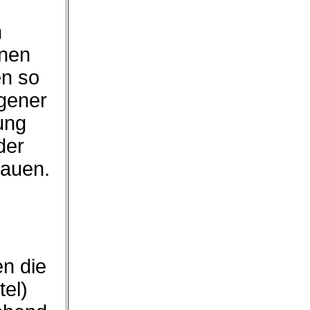
n
hnen
en so
igener
ung
der
hauen.
en die
tel)