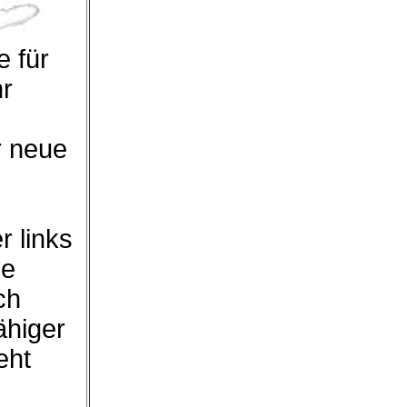
 für
hr
r neue
r links
ie
ch
ähiger
eht