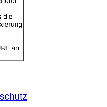
chend
s die
exierung
URL an:
schutz