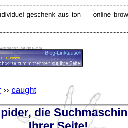
ndividuel geschenk aus ton
online bro
 Werbebanner Spot jetzt buchen
r
››
caught
ider, die Suchmaschin
Ihrer Seite!