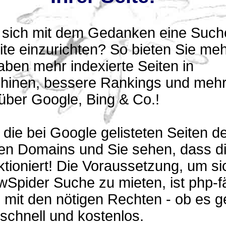
n sich mit dem Gedanken eine Suche
te einzurichten? So bieten Sie me
aben mehr indexierte Seiten in
inen, bessere Rankings und meh
über Google, Bing & Co.!
 die bei Google gelisteten Seiten de
ten Domains und Sie sehen, dass d
tioniert! Die Voraussetzung, um si
Spider Suche zu mieten, ist php-f
mit den nötigen Rechten - ob es g
 schnell und kostenlos.