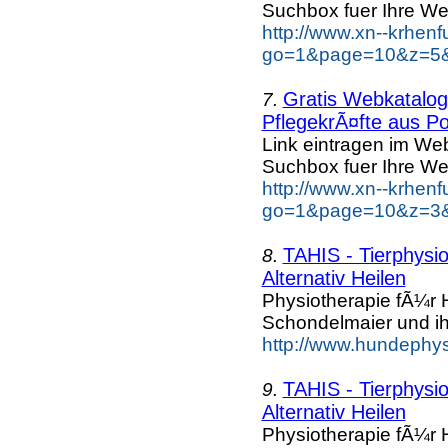
Suchbox fuer Ihre We
http://www.xn--krhen
go=1&page=10&z=5&k
Gratis Webkatalog 
7.
PflegekrÃ¤fte aus Po
Link eintragen im Web
Suchbox fuer Ihre We
http://www.xn--krhen
go=1&page=10&z=3&k
TAHIS - Tierphysi
8.
Alternativ Heilen
Physiotherapie fÃ¼r
Schondelmaier und ih
http://www.hundephys
TAHIS - Tierphysi
9.
Alternativ Heilen
Physiotherapie fÃ¼r