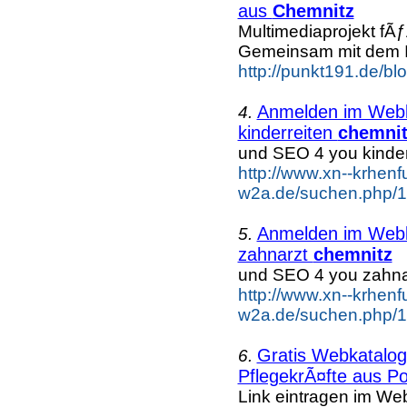
aus
Chemnitz
Multimediaprojekt fÃ
Gemeinsam mit dem In
http://punkt191.de/blo
Anmelden im Webka
4.
kinderreiten
chemnit
und SEO 4 you kinder
http://www.xn--krhenf
w2a.de/suchen.php/1/
Anmelden im Webka
5.
zahnarzt
chemnitz
und SEO 4 you zahna
http://www.xn--krhenf
w2a.de/suchen.php/1
Gratis Webkatalog 
6.
PflegekrÃ¤fte aus Po
Link eintragen im Web