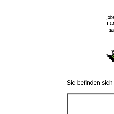
job
i a
di
Sie befinden sich