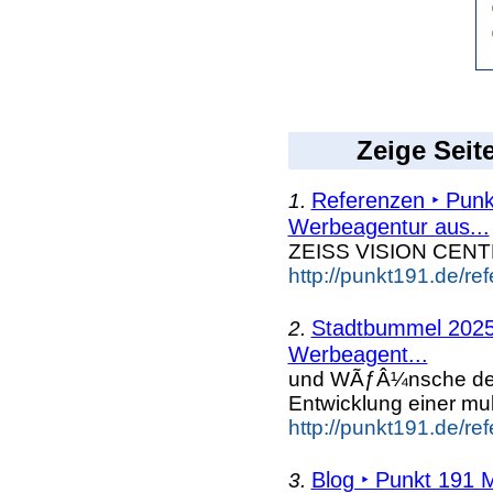
Zeige Seit
Referenzen ‣ Punk
1.
Werbeagentur aus...
ZEISS VISION CEN
http://punkt191.de/re
Stadtbummel 2025
2.
Werbeagent...
und WÃƒÂ¼nsche d
Entwicklung einer mu
http://punkt191.de/r
Blog ‣ Punkt 191 
3.