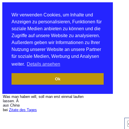
Wir verwenden Cookies, um Inhalte und
Anzeigen zu personalisieren, Funktionen für
soziale Medien anbieten zu können und die
Zugriffe auf unsere Website zu analysieren.
Außerdem geben wir Informationen zu Ihrer
Nutzung unserer Website an unsere Partner
für soziale Medien, Werbung und Analysen
weiter.
Details ansehen
Ok
Was man haben will, soll man erst einmal laufen
lassen. Â
aus China
bei
Zitate des Tages