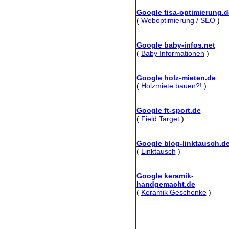
Google tisa-optimierung.d
(
Weboptimierung / SEO
)
Google baby-infos.net
(
Baby Informationen
)
Google holz-mieten.de
(
Holzmiete bauen?!
)
Google ft-sport.de
(
Field Target
)
Google blog-linktausch.d
(
Linktausch
)
Google keramik-
handgemacht.de
(
Keramik Geschenke
)