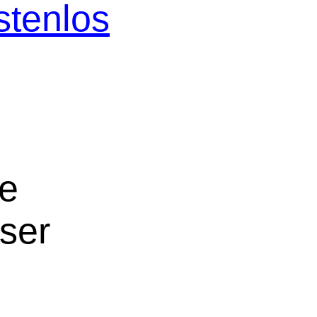
stenlos
ne
oser