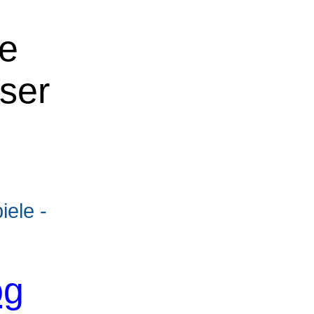
ne
oser
ele -
og