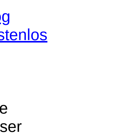
og
stenlos
ne
oser