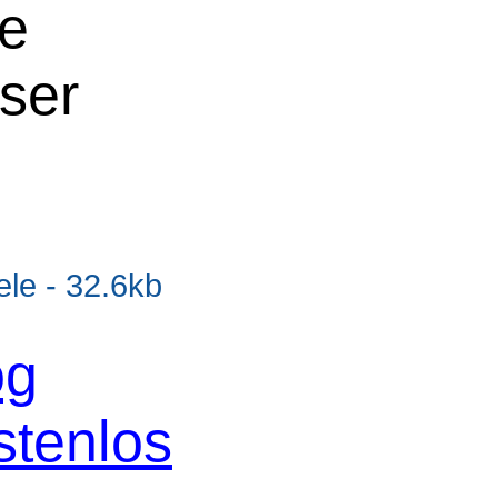
ne
oser
e - 32.6kb
og
stenlos