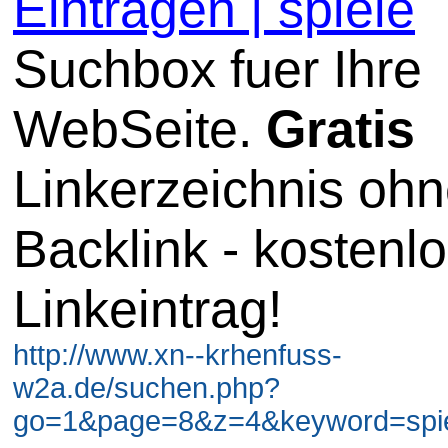
Eintragen | spiele
Suchbox fuer Ihre
WebSeite.
Gratis
Linkerzeichnis oh
Backlink - kostenl
Linkeintrag!
http://www.xn--krhenfuss-
w2a.de/suchen.php?
go=1&page=8&z=4&keyword=spiel