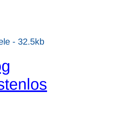
e - 32.5kb
og
stenlos