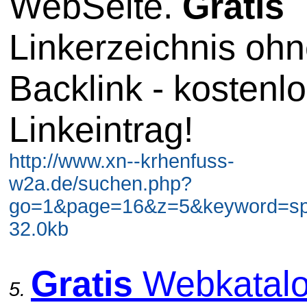
WebSeite.
Gratis
Linkerzeichnis oh
Backlink - kostenl
Linkeintrag!
http://www.xn--krhenfuss-
w2a.de/suchen.php?
go=1&page=16&z=5&keyword=spi
32.0kb
Gratis
Webkatal
5.