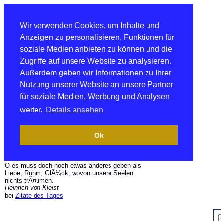
Wir verwenden Cookies, um Inhalte und
Anzeigen zu personalisieren, Funktionen für
soziale Medien anbieten zu können und die
Zugriffe auf unsere Website zu analysieren.
Außerdem geben wir Informationen zu Ihrer
Nutzung unserer Website an unsere Partner
für soziale Medien, Werbung und Analysen
weiter.
Details ansehen
Ok
O es muss doch noch etwas anderes geben als
Liebe, Ruhm, GlÃ¼ck, wovon unsere Seelen
nichts trÃ¤umen.
Heinrich von Kleist
bei
Zitate des Tages