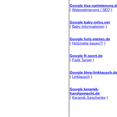
Google tisa-optimierung.d
(
Weboptimierung / SEO
)
Google baby-infos.net
(
Baby Informationen
)
Google holz-mieten.de
(
Holzmiete bauen?!
)
Google ft-sport.de
(
Field Target
)
Google blog-linktausch.d
(
Linktausch
)
Google keramik-
handgemacht.de
(
Keramik Geschenke
)