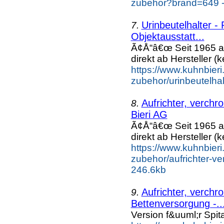
zubehor?brand=649 -
Urinbeutelhalter -
7.
Objektausstatt...
Ã¢Å“â€œ Seit 1965 a
direkt ab Hersteller (k
https://www.kuhnbieri
zubehor/urinbeutelhal
Aufrichter, verchr
8.
Bieri AG
Ã¢Å“â€œ Seit 1965 a
direkt ab Hersteller (k
https://www.kuhnbieri
zubehor/aufrichter-ver
246.6kb
Aufrichter, verchr
9.
Bettenversorgung -..
Version f&uuml;r Spita