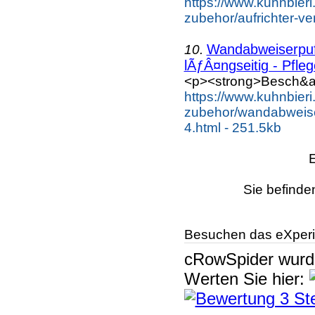
https://www.kuhnbieri
zubehor/aufrichter-ver
Wandabweiserpuf
10.
lÃƒÂ¤ngseitig - Pflege
<p><strong>Besch&au
https://www.kuhnbieri
zubehor/wandabweiser
4.html - 251.5kb
Sie befinde
Besuchen das eXperi
cRowSpider
wur
Werten Sie hier: