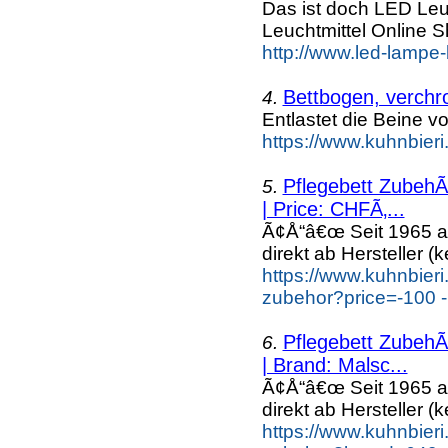
Das ist doch LED Leuc
Leuchtmittel Online
http://www.led-lampe-
Bettbogen, verchr
4.
Entlastet die Beine 
https://www.kuhnbieri
Pflegebett ZubehÃ
5.
| Price: CHFÃ‚...
Ã¢Å“â€œ Seit 1965 a
direkt ab Hersteller (k
https://www.kuhnbieri
zubehor?price=-100 -
Pflegebett ZubehÃ
6.
| Brand: Malsc...
Ã¢Å“â€œ Seit 1965 a
direkt ab Hersteller (k
https://www.kuhnbieri