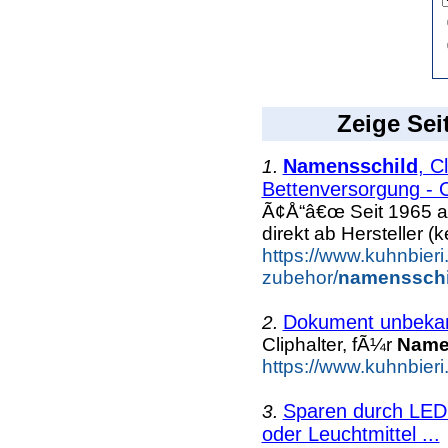
Zeige Sei
Namensschild
, C
1.
Bettenversorgung - O
Ã¢Å“â€œ Seit 1965 a
direkt ab Hersteller (k
https://www.kuhnbieri
zubehor/
namensschi
Dokument unbeka
2.
Cliphalter, fÃ¼r
Name
https://www.kuhnbieri
Sparen durch LED 
3.
oder Leuchtmittel ...