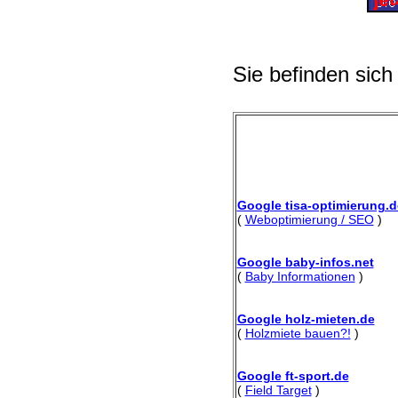
Sie befinden sich
Google tisa-optimierung.d
(
Weboptimierung / SEO
)
Google baby-infos.net
(
Baby Informationen
)
Google holz-mieten.de
(
Holzmiete bauen?!
)
Google ft-sport.de
(
Field Target
)