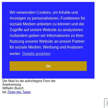
Wir verwenden Cookies, um Inhalte und
Anzeigen zu personalisieren, Funktionen für
soziale Medien anbieten zu können und die
Zugriffe auf unsere Website zu analysieren.
Außerdem geben wir Informationen zu Ihrer
Nutzung unserer Website an unsere Partner
für soziale Medien, Werbung und Analysen
weiter.
Details ansehen
Ok
Der Neid ist die aufrichtigste Form der
Anerkennung.
Wilhelm Busch
bei
Zitate des Tages