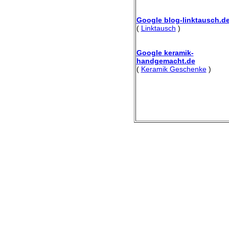
Google blog-linktausch.d
(
Linktausch
)
Google keramik-
handgemacht.de
(
Keramik Geschenke
)