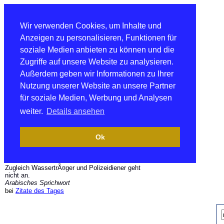
Wir verwenden Cookies, um Inhalte und
Anzeigen zu personalisieren, Funktionen für
soziale Medien anbieten zu können und die
Zugriffe auf unsere Website zu analysieren.
Außerdem geben wir Informationen zu Ihrer
Nutzung unserer Website an unsere Partner
für soziale Medien, Werbung und Analysen
weiter.
Details ansehen
Ok
Zugleich WassertrÃ¤ger und Polizeidiener geht
nicht an.
Arabisches Sprichwort
bei
Zitate des Tages