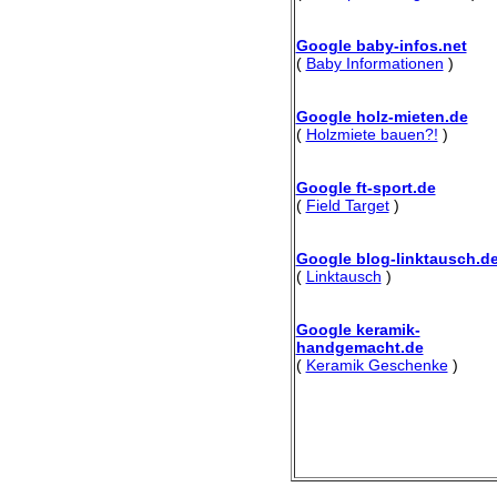
Google baby-infos.net
(
Baby Informationen
)
Google holz-mieten.de
(
Holzmiete bauen?!
)
Google ft-sport.de
(
Field Target
)
Google blog-linktausch.d
(
Linktausch
)
Google keramik-
handgemacht.de
(
Keramik Geschenke
)