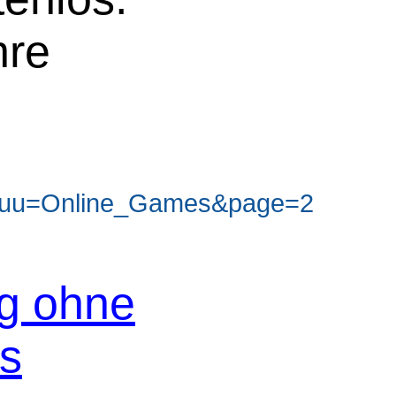
hre
&uu=Online_Games&page=2
og ohne
os