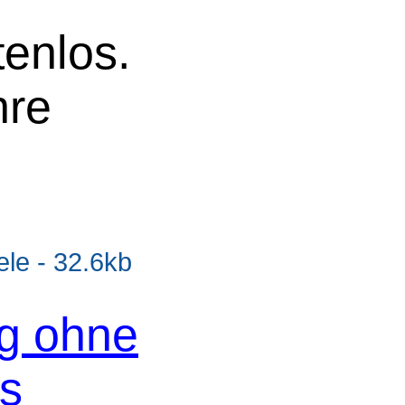
tenlos.
hre
e - 32.6kb
og ohne
os