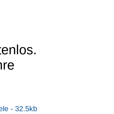
tenlos.
hre
e - 32.5kb