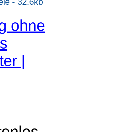
e - 32.6kb
og ohne
os
er |
tenlos.