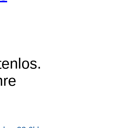
tenlos.
hre