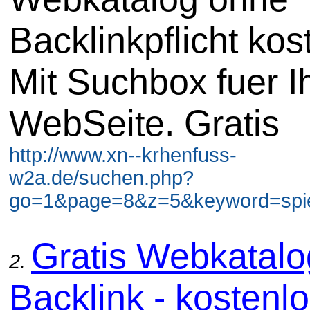
Backlinkpflicht kos
Mit Suchbox fuer I
WebSeite. Gratis
http://www.xn--krhenfuss-
w2a.de/suchen.php?
go=1&page=8&z=5&keyword=spiel
Gratis Webkatal
2.
Backlink - kostenl