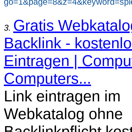
go=1&page=8&z=4&keyword=spiel
Gratis Webkatal
3.
Backlink - kostenl
Eintragen | Comput
Computers...
Link eintragen im
Webkatalog ohne
Backlinkpflicht kos