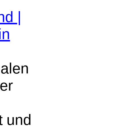
nd |
in
nalen
er
t und