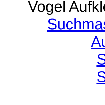
Vogel Aufkl
Suchmas
A
S
S