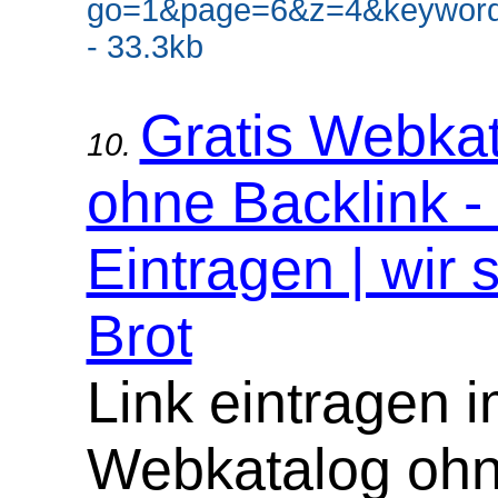
go=1&page=6&z=4&keyword
- 33.3kb
Gratis Webka
10.
ohne Backlink -
Eintragen | wir 
Brot
Link eintragen 
Webkatalog oh