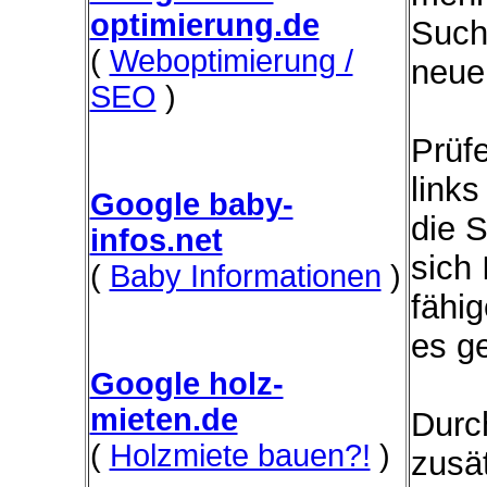
optimierung.de
Such
(
Weboptimierung /
neue
SEO
)
Prüfe
link
Google baby-
die 
infos.net
sich
(
Baby Informationen
)
fähi
es ge
Google holz-
mieten.de
Durc
(
Holzmiete bauen?!
)
zusät