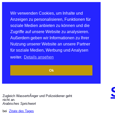
Wir verwenden Cookies, um Inhalte und
Anzeigen zu personalisieren, Funktionen für
soziale Medien anbieten zu können und die
Zugriffe auf unsere Website zu analysieren.
Außerdem geben wir Informationen zu Ihrer
Nutzung unserer Website an unsere Partner
für soziale Medien, Werbung und Analysen
weiter.
Details ansehen
Ok
Zugleich WassertrÃ¤ger und Polizeidiener geht
nicht an.
Arabisches Sprichwort
bei
Zitate des Tages