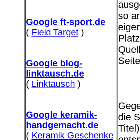
ausg
so a
Google ft-sport.de
eige
(
Field Target
)
Platz
Quel
Seit
Google blog-
linktausch.de
(
Linktausch
)
Gege
Google keramik-
die 
handgemacht.de
Titel
(
Keramik Geschenke
ents