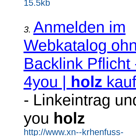
15.5kb
Anmelden im
3.
Webkatalog oh
Backlink Pflicht
4you |
holz
kau
- Linkeintrag u
you
holz
http://www.xn--krhenfuss-