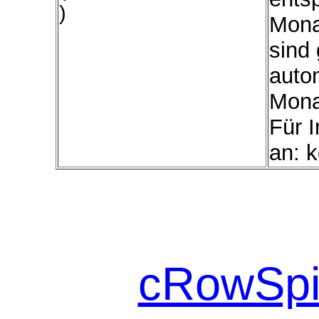
)
Mona
sind 
autom
Mona
Für I
an: k
cRowSpi