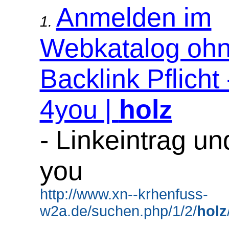
Anmelden im
1.
Webkatalog oh
Backlink Pflicht
4you |
holz
- Linkeintrag u
you
http://www.xn--krhenfuss-
w2a.de/suchen.php/1/2/
holz