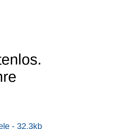
tenlos.
hre
e - 32.3kb