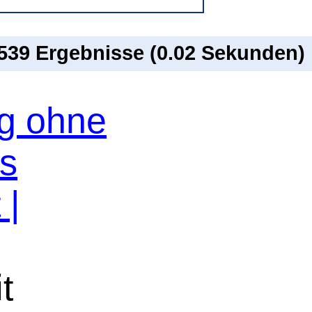
 539 Ergebnisse (0.02 Sekunden)
og ohne
os
 |
t