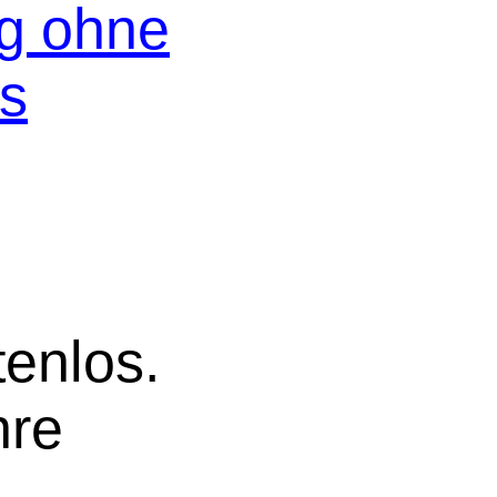
og ohne
os
tenlos.
hre