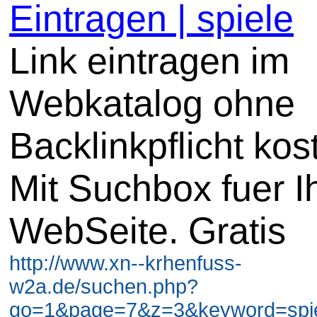
Eintragen | spiele
Link eintragen im
Webkatalog ohne
Backlinkpflicht kos
Mit Suchbox fuer I
WebSeite. Gratis
http://www.xn--krhenfuss-
w2a.de/suchen.php?
go=1&page=7&z=3&keyword=spiel