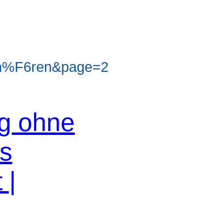
_h%F6ren&page=2
og ohne
os
 |