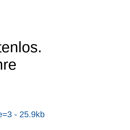
tenlos.
hre
=3 - 25.9kb