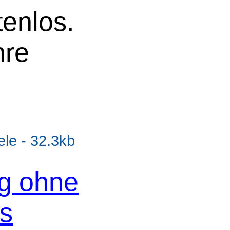
tenlos.
hre
e - 32.3kb
og ohne
os