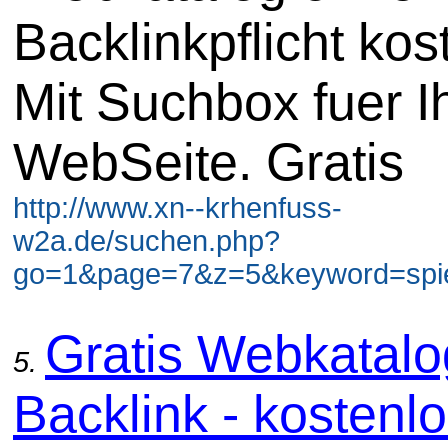
Backlinkpflicht kos
Mit Suchbox fuer I
WebSeite. Gratis
http://www.xn--krhenfuss-
w2a.de/suchen.php?
go=1&page=7&z=5&keyword=spiel
Gratis Webkatal
5.
Backlink - kostenl