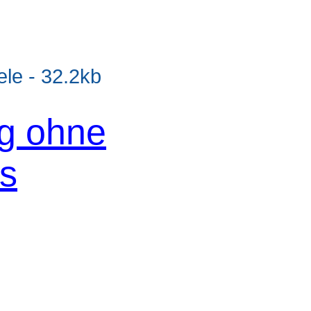
e - 32.2kb
og ohne
os