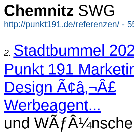
Chemnitz
SWG
http://punkt191.de/referenzen/ - 
Stadtbummel 202
2.
Punkt 191 Marketi
Design Ã¢â‚¬Â£
Werbeagent...
und WÃƒÂ¼nsche 