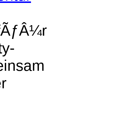
 fÃƒÂ¼r
ty-
einsam
er