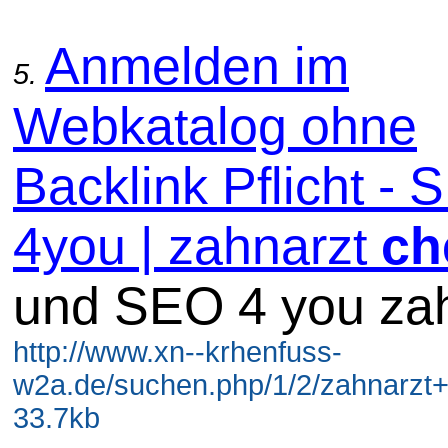
Anmelden im
5.
Webkatalog ohne
Backlink Pflicht -
4you | zahnarzt
ch
und SEO 4 you za
http://www.xn--krhenfuss-
w2a.de/suchen.php/1/2/zahnarzt
33.7kb