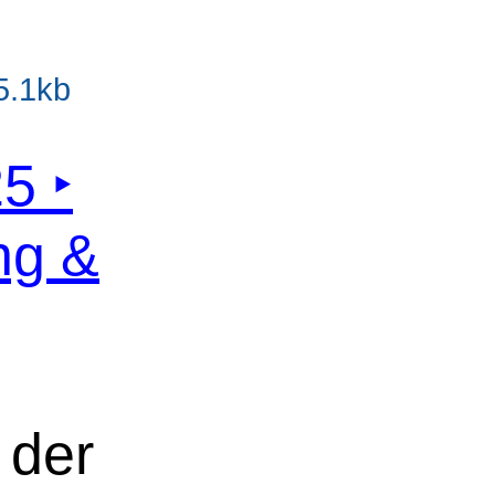
55.1kb
5 ‣
ng &
der