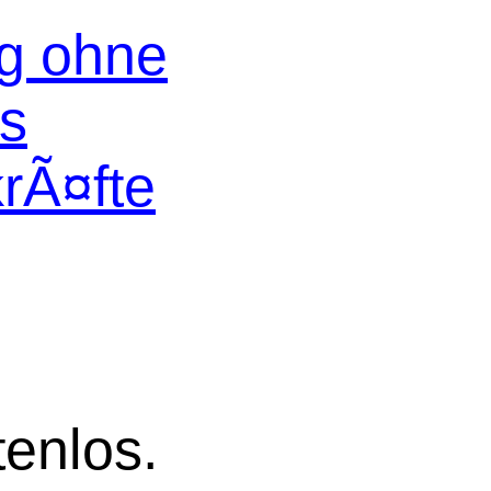
og ohne
os
krÃ¤fte
tenlos.