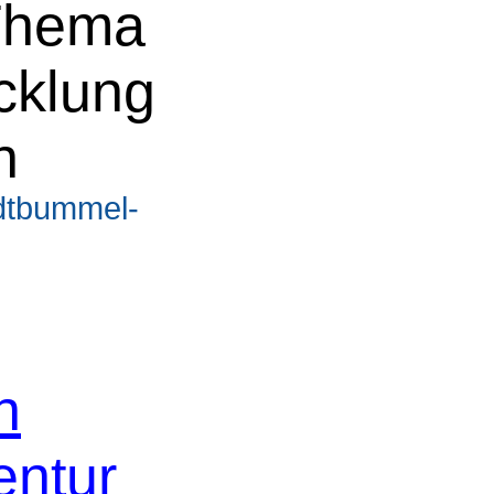
Thema
cklung
n
adtbummel-
n
ntur