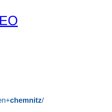
 SEO
en+
chemnitz
/