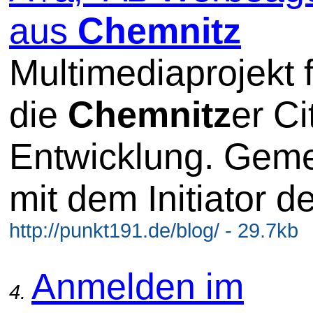
aus
Chemnitz
Multimediaprojekt
die
Chemnitz
er Ci
Entwicklung. Gem
mit dem Initiator d
http://punkt191.de/blog/ - 29.7kb
Anmelden im
4.