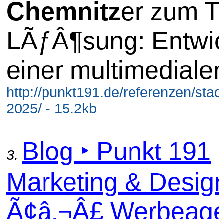
Chemnitz
er zum 
LÃƒÂ¶sung: Entwi
einer multimediale
http://punkt191.de/referenzen/st
2025/ - 15.2kb
Blog ‣ Punkt 191
3.
Marketing & Desig
Ã¢â‚¬Â£ Werbeage