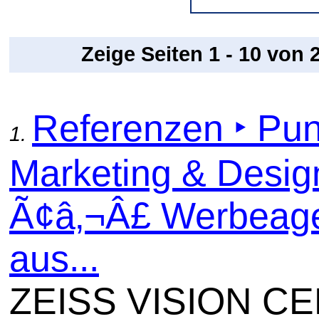
Zeige Seiten 1 - 10 von
Referenzen ‣ Pun
1.
Marketing & Desig
Ã¢â‚¬Â£ Werbeage
aus...
ZEISS VISION C