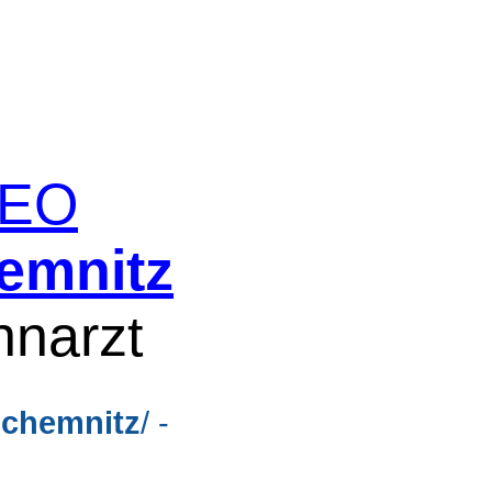
 SEO
emnitz
hnarzt
+
chemnitz
/ -