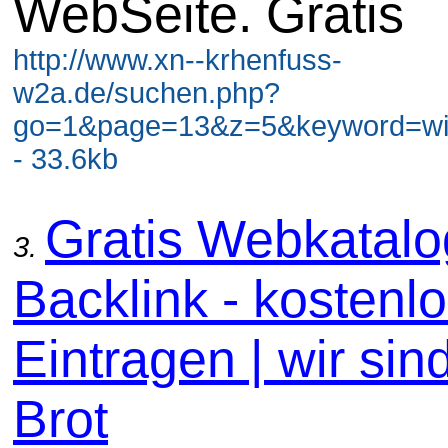
WebSeite. Gratis
http://www.xn--krhenfuss-
w2a.de/suchen.php?
go=1&page=13&z=5&keyword=wir
- 33.6kb
Gratis Webkatal
3.
Backlink - kostenl
Eintragen | wir sin
Brot