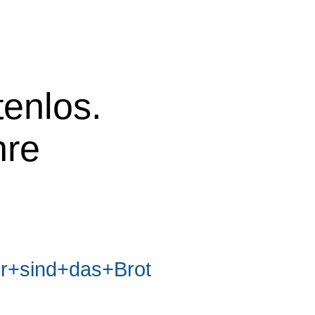
tenlos.
hre
+sind+das+Brot