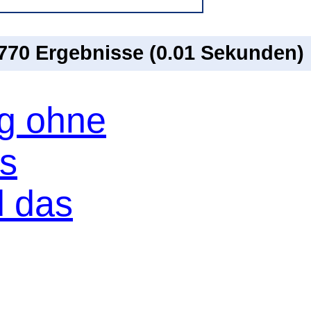
 770 Ergebnisse (0.01 Sekunden)
og ohne
os
d das