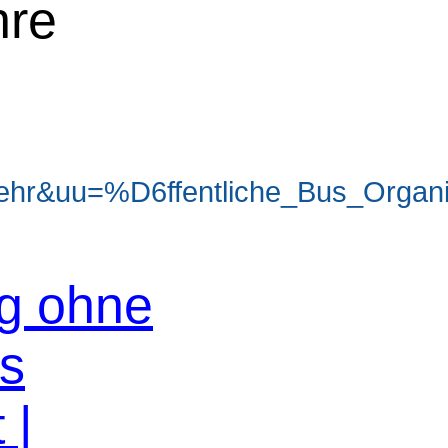
hre
hr&uu=%D6ffentliche_Bus_Organis
og ohne
os
 |