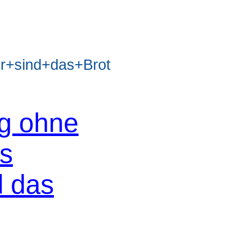
+sind+das+Brot
og ohne
os
d das