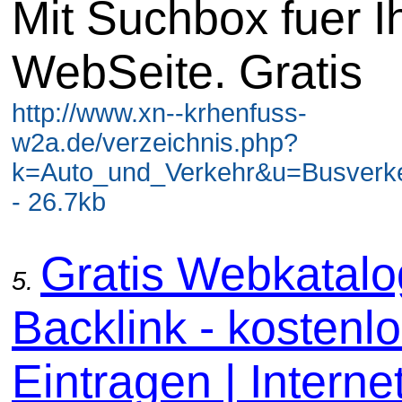
Mit Suchbox fuer I
WebSeite. Gratis
http://www.xn--krhenfuss-
w2a.de/verzeichnis.php?
k=Auto_und_Verkehr&u=Busverke
- 26.7kb
Gratis Webkatal
5.
Backlink - kostenl
Eintragen | Internet