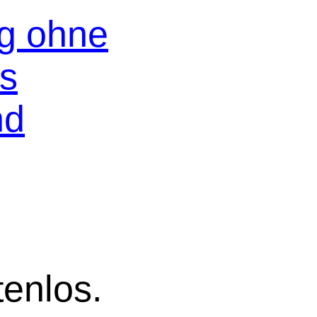
og ohne
os
nd
tenlos.