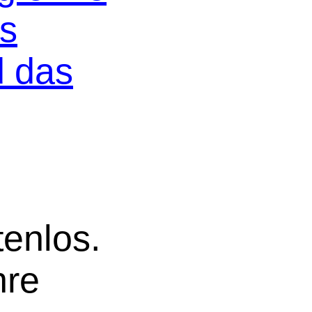
os
d das
tenlos.
hre