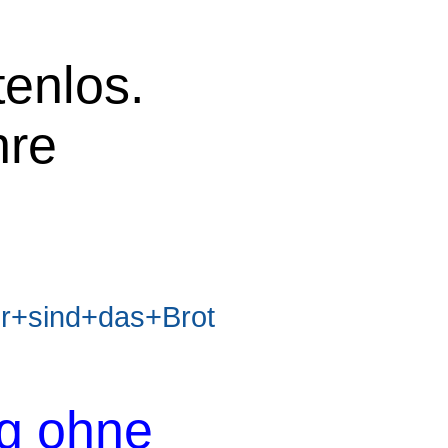
tenlos.
hre
+sind+das+Brot
og ohne