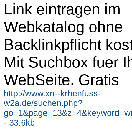
Link eintragen im
Webkatalog ohne
Backlinkpflicht kos
Mit Suchbox fuer I
WebSeite. Gratis
http://www.xn--krhenfuss-
w2a.de/suchen.php?
go=1&page=13&z=4&keyword=wir
- 33.6kb