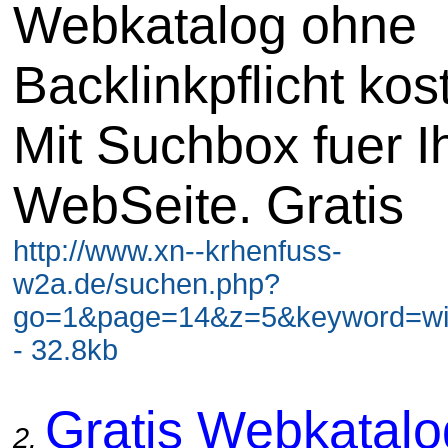
Webkatalog ohne
Backlinkpflicht kos
Mit Suchbox fuer I
WebSeite. Gratis
http://www.xn--krhenfuss-
w2a.de/suchen.php?
go=1&page=14&z=5&keyword=wir
- 32.8kb
Gratis Webkatal
2.