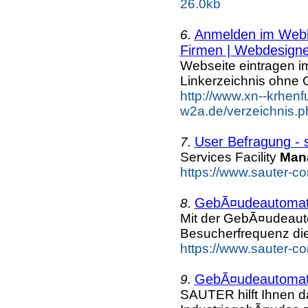
26.0kb
Anmelden im Webka
6.
Firmen | Webdesigne
Webseite eintragen i
Linkerzeichnis ohne G
http://www.xn--krhenf
w2a.de/verzeichnis.p
User Befragung - 
7.
Services Facility
Man
https://www.sauter-c
GebÃ¤udeautomati
8.
Mit der GebÃ¤udeaut
Besucherfrequenz die
https://www.sauter-c
GebÃ¤udeautomati
9.
SAUTER hilft Ihnen da