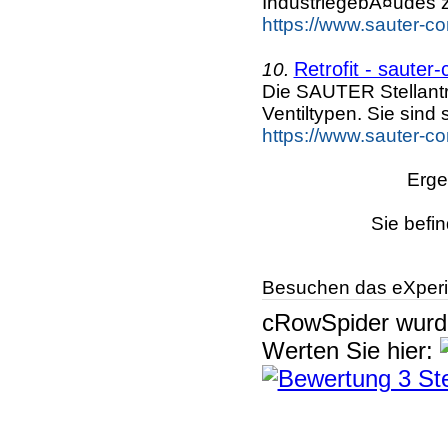
IndustriegebÃ¤udes z
https://www.sauter-c
Retrofit - sauter
10.
Die SAUTER Stellantr
Ventiltypen. Sie sind 
https://www.sauter-c
Erge
Sie befi
Besuchen das eXperi
cRowSpider
wur
Werten Sie hier: