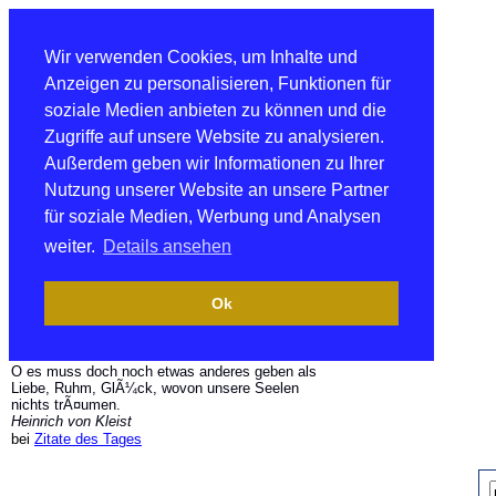
Wir verwenden Cookies, um Inhalte und
Anzeigen zu personalisieren, Funktionen für
soziale Medien anbieten zu können und die
Zugriffe auf unsere Website zu analysieren.
Außerdem geben wir Informationen zu Ihrer
Nutzung unserer Website an unsere Partner
für soziale Medien, Werbung und Analysen
weiter.
Details ansehen
Ok
O es muss doch noch etwas anderes geben als
Liebe, Ruhm, GlÃ¼ck, wovon unsere Seelen
nichts trÃ¤umen.
Heinrich von Kleist
bei
Zitate des Tages