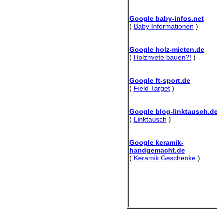
Google baby-infos.net
(
Baby Informationen
)
Google holz-mieten.de
(
Holzmiete bauen?!
)
Google ft-sport.de
(
Field Target
)
Google blog-linktausch.d
(
Linktausch
)
Google keramik-
handgemacht.de
(
Keramik Geschenke
)