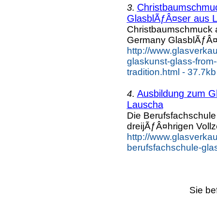
Christbaumschmuc
3.
GlasblÃƒÂ¤ser aus 
Christbaumschmuck a
Germany GlasblÃƒÂ¤
http://www.glasverka
glaskunst-glass-from
tradition.html - 37.7kb
Ausbildung zum Gl
4.
Lauscha
Die Berufsfachschule
dreijÃƒÂ¤hrigen Vollze
http://www.glasverkau
berufsfachschule-glas
Sie be