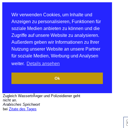
Wir verwenden Cookies, um Inhalte und
Anzeigen zu personalisieren, Funktionen für
soziale Medien anbieten zu können und die
Zugriffe auf unsere Website zu analysieren.
Außerdem geben wir Informationen zu Ihrer
Nutzung unserer Website an unsere Partner
für soziale Medien, Werbung und Analysen
weiter.
Details ansehen
Ok
Zugleich WassertrÃ¤ger und Polizeidiener geht
nicht an.
Arabisches Sprichwort
bei
Zitate des Tages