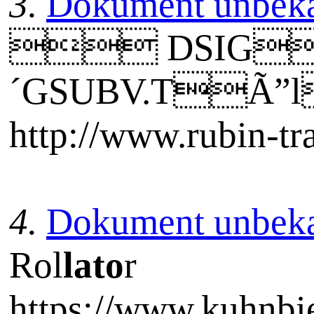
3.
Dokument unbek
 DSIG
´GSUBV.TÃ”l
http://www.rubin-tra
4.
Dokument unbek
Rol
lato
r
https://www.kuhnbi