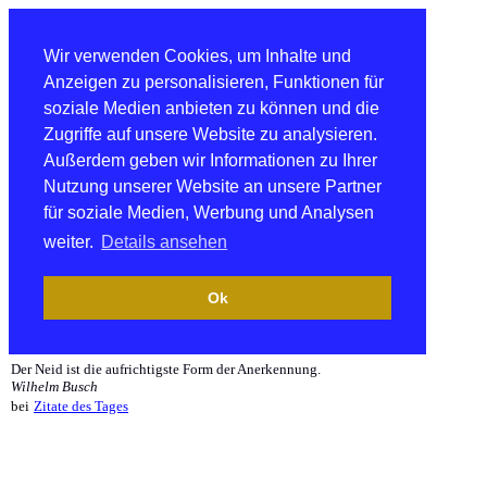
Wir verwenden Cookies, um Inhalte und
Anzeigen zu personalisieren, Funktionen für
soziale Medien anbieten zu können und die
Zugriffe auf unsere Website zu analysieren.
Außerdem geben wir Informationen zu Ihrer
Nutzung unserer Website an unsere Partner
für soziale Medien, Werbung und Analysen
weiter.
Details ansehen
Ok
Der Neid ist die aufrichtigste Form der Anerkennung.
Wilhelm Busch
bei
Zitate des Tages