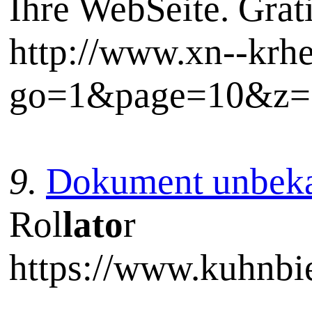
Ihre WebSeite. Grat
http://www.xn--krh
go=1&page=10&z=5
9.
Dokument unbek
Rol
lato
r
https://www.kuhnbie