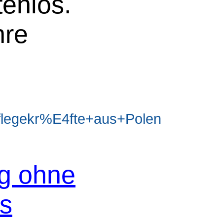
tenlos.
hre
legekr%E4fte+aus+Polen
og ohne
os