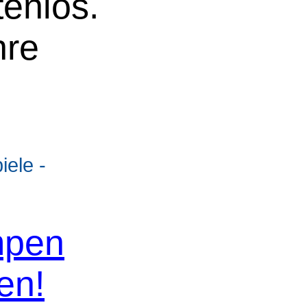
tenlos.
hre
ele -
mpen
en!