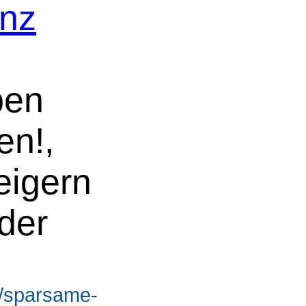
enz
pen
en!,
eigern
der
e/sparsame-