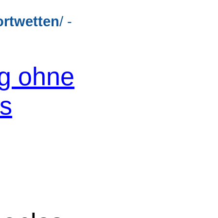
rtwetten
/ -
og ohne
os