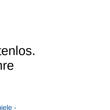
tenlos.
hre
ele -