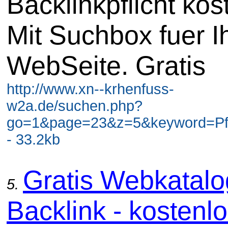
Backlinkpflicht kos
Mit Suchbox fuer I
WebSeite. Gratis
http://www.xn--krhenfuss-
w2a.de/suchen.php?
go=1&page=23&z=5&keyword=Pf
- 33.2kb
Gratis Webkatal
5.
Backlink - kostenl