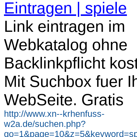
Eintragen | spiele
Link eintragen im
Webkatalog ohne
Backlinkpflicht kos
Mit Suchbox fuer I
WebSeite. Gratis
http://www.xn--krhenfuss-
w2a.de/suchen.php?
go=1&page=10&z=5&keyword=spi