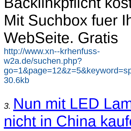
Backlinkpflicht kos
Mit Suchbox fuer I
WebSeite. Gratis
http://www.xn--krhenfuss-
w2a.de/suchen.php?
go=1&page=12&z=5&keyword=spi
30.6kb
Nun mit LED La
3.
nicht in China kauf