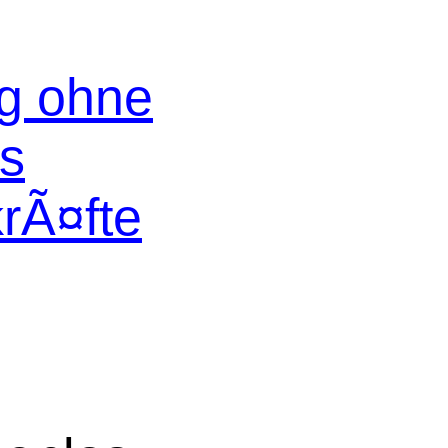
og ohne
os
krÃ¤fte