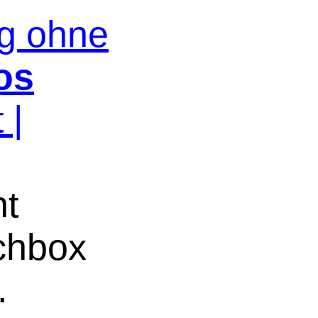
og ohne
os
 |
ht
uchbox
.