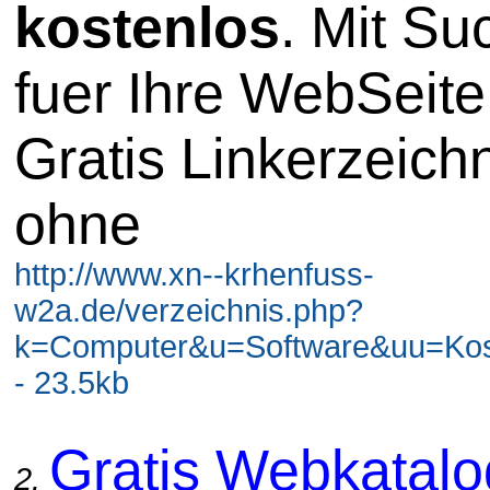
kostenlos
. Mit S
fuer Ihre WebSeite
Gratis Linkerzeich
ohne
http://www.xn--krhenfuss-
w2a.de/verzeichnis.php?
k=Computer&u=Software&uu=Kos
- 23.5kb
Gratis Webkatal
2.