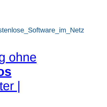
tenlose_Software_im_Netz
og ohne
os
er |