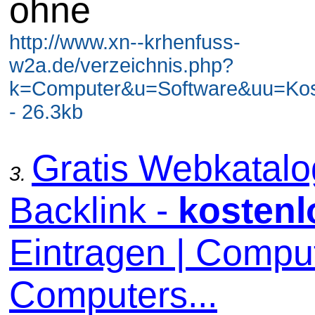
ohne
http://www.xn--krhenfuss-
w2a.de/verzeichnis.php?
k=Computer&u=Software&uu=Kos
- 26.3kb
Gratis Webkatal
3.
Backlink -
kostenl
Eintragen | Comput
Computers...