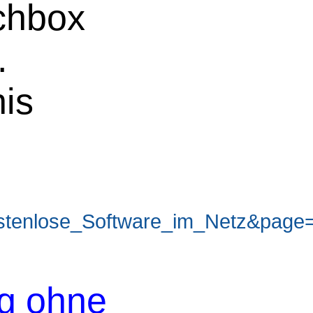
uchbox
.
nis
tenlose_Software_im_Netz&page
og ohne