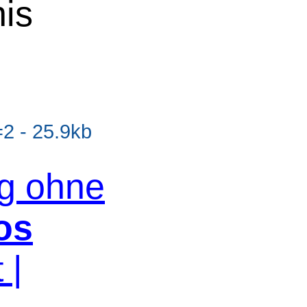
nis
2 - 25.9kb
og ohne
os
 |