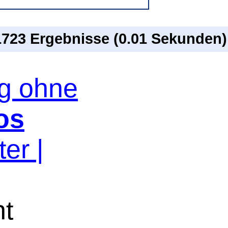
 1723 Ergebnisse (0.01 Sekunden)
og ohne
os
er |
ht