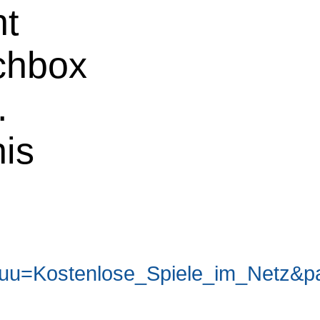
ht
uchbox
.
nis
uu=Kostenlose_Spiele_im_Netz&p