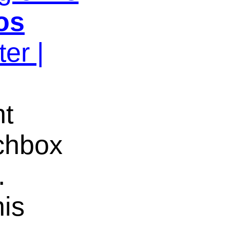
os
er |
ht
uchbox
.
nis