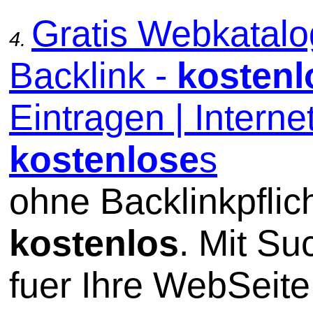
Gratis Webkatal
4.
Backlink -
kostenl
Eintragen | Internet
kostenlos
e
s
ohne Backlinkpflic
kostenlos
. Mit S
fuer Ihre WebSeite