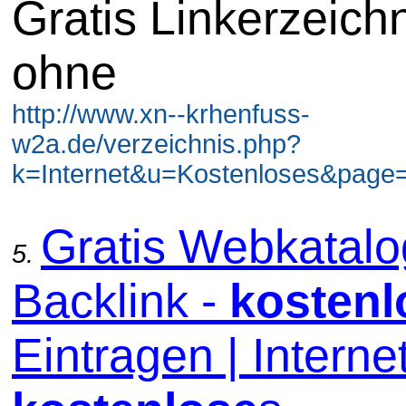
Gratis Linkerzeich
ohne
http://www.xn--krhenfuss-
w2a.de/verzeichnis.php?
k=Internet&u=Kostenloses&page=
Gratis Webkatal
5.
Backlink -
kostenl
Eintragen | Internet