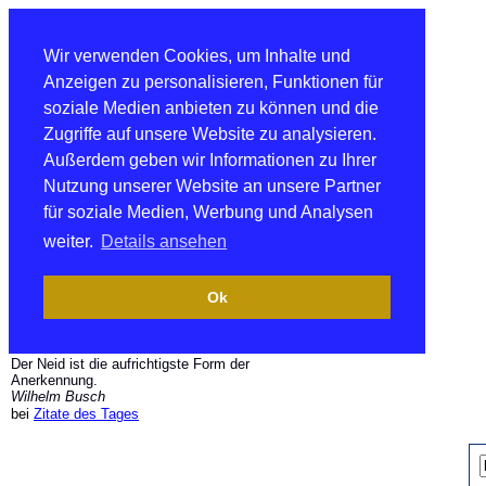
Wir verwenden Cookies, um Inhalte und
Anzeigen zu personalisieren, Funktionen für
soziale Medien anbieten zu können und die
Zugriffe auf unsere Website zu analysieren.
Außerdem geben wir Informationen zu Ihrer
Nutzung unserer Website an unsere Partner
für soziale Medien, Werbung und Analysen
weiter.
Details ansehen
Ok
Der Neid ist die aufrichtigste Form der
Anerkennung.
Wilhelm Busch
bei
Zitate des Tages