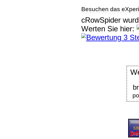
Besuchen das eXperi
cRowSpider
wur
Werten Sie hier:
We
b
po