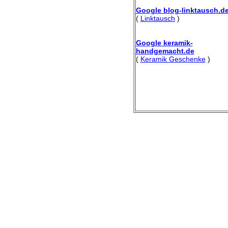
Google blog-linktausch.d
(
Linktausch
)
Google keramik-
handgemacht.de
(
Keramik Geschenke
)