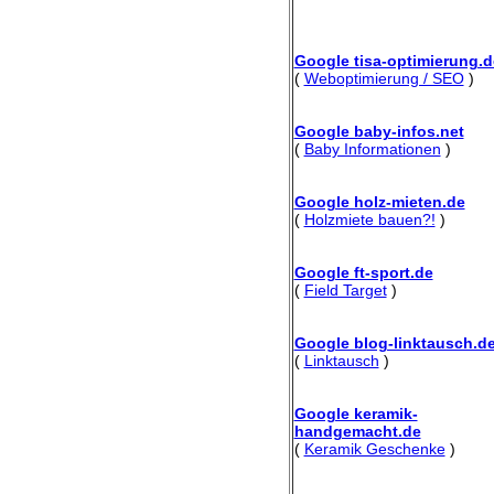
Google tisa-optimierung.d
(
Weboptimierung / SEO
)
Google baby-infos.net
(
Baby Informationen
)
Google holz-mieten.de
(
Holzmiete bauen?!
)
Google ft-sport.de
(
Field Target
)
Google blog-linktausch.d
(
Linktausch
)
Google keramik-
handgemacht.de
(
Keramik Geschenke
)