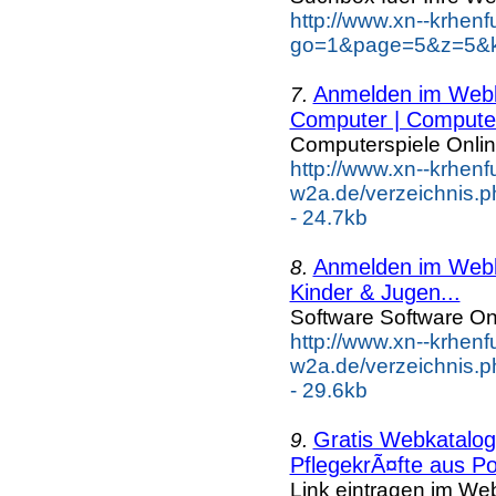
http://www.xn--krhen
go=1&page=5&z=5&ke
Anmelden im Webka
7.
Computer | Compute.
Computerspiele Onli
http://www.xn--krhenf
w2a.de/verzeichnis.
- 24.7kb
Anmelden im Webka
8.
Kinder & Jugen...
Software Software On
http://www.xn--krhenf
w2a.de/verzeichnis.
- 29.6kb
Gratis Webkatalog 
9.
PflegekrÃ¤fte aus Po
Link eintragen im Web