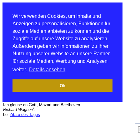
Wir verwenden Cookies, um Inhalte und
Anzeigen zu personalisieren, Funktionen für
soziale Medien anbieten zu können und die
Zugriffe auf unsere Website zu analysieren.
Außerdem geben wir Informationen zu Ihrer
Nutzung unserer Website an unsere Partner
für soziale Medien, Werbung und Analysen
weiter.
Details ansehen
Ok
Ich glaube an Gott, Mozart und Beethoven
Richard WagnerÂ
bei
Zitate des Tages