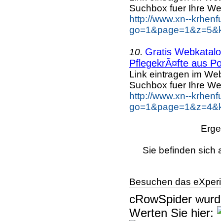
Suchbox fuer Ihre We
http://www.xn--krhen
go=1&page=1&z=5&ke
Gratis Webkatalog
10.
PflegekrÃ¤fte aus Po
Link eintragen im Web
Suchbox fuer Ihre We
http://www.xn--krhen
go=1&page=1&z=4&ke
Erge
Sie befinden sich 
Besuchen das eXperi
cRowSpider
wur
Werten Sie hier: